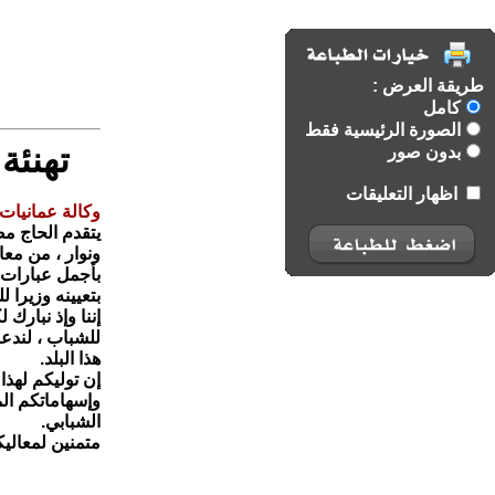
طريقة العرض :
كامل
الصورة الرئيسية فقط
تهنئة
بدون صور
اظهار التعليقات
وكالة عمانيات ا
يتقدم الحاج م
ونوار ، من مع
بأجمل عبارات ا
بتعيينه وزيرا ل
إننا وإذ نبارك
للشباب ، لندعو
هذا البلد.
إن توليكم لهذا
وإسهاماتكم ال
الشبابي.
متمنين لمعاليك