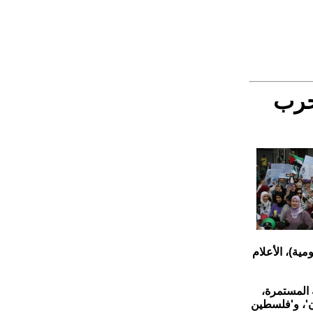
حرب
ية)، الأعلام
ة المستمرة،
ن'، و'فلسطين