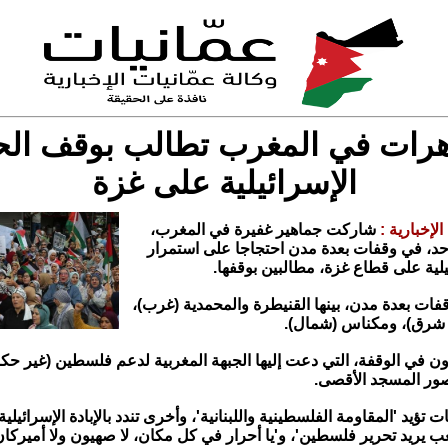
رات في المغرب تطالب بوقف ال
الإسرائيلية على غزة
الإخبارية :
شاركت جماهير غفيرة في المغرب،
د، في وقفات بعدة مدن احتجاجا على استمرار
لية على قطاع غزة، مطالبين بوقفها.
فات بعدة مدن، بينها القنيطرة والمحمدية (غرب)،
شرق)، ومكناس (شمال).
 في الوقفة، التي دعت إليها الجبهة المغربية لدعم فلسطين (غير حكوم
ور المسجد الأقصى.
ت تؤيد 'المقاومة الفلسطينية واللبنانية'، وأخرى تندد بالإبادة الإسرائيلي
ب يريد تحرير فلسطين'، و'يا أحرار في كل مكان، لا صهيون ولا أميركا