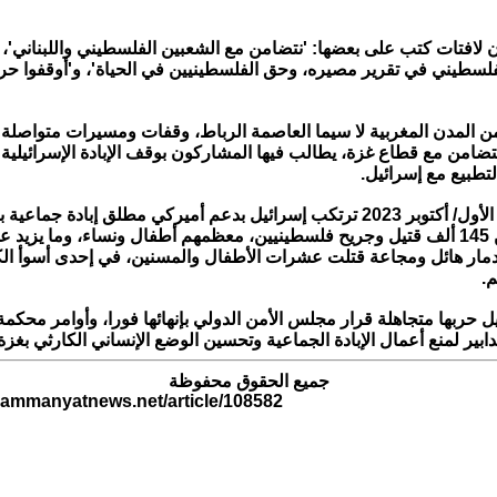
 لافتات كتب على بعضها: 'نتضامن مع الشعبين الفلسطيني واللبناني'،
سطيني في تقرير مصيره، وحق الفلسطينيين في الحياة'، و'أوقفوا حرب
من المدن المغربية لا سيما العاصمة الرباط، وقفات ومسيرات متواصل
لتضامن مع قطاع غزة، يطالب فيها المشاركون بوقف الإبادة الإسرائيلية
التطبيع مع إسرائيل.
ومنذ 7 تشرين الأول/ أكتوبر 2023 ترتكب إسرائيل بدعم أميركي مطلق إبادة جم
ار هائل ومجاعة قتلت عشرات الأطفال والمسنين، في إحدى أسوأ ال
م.
 حربها متجاهلة قرار مجلس الأمن الدولي بإنهائها فورا، وأوامر محكمة
تدابير لمنع أعمال الإبادة الجماعية وتحسين الوضع الإنساني الكارثي بغزة
جميع الحقوق محفوظة
.ammanyatnews.net/article/108582