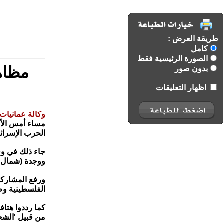
طريقة العرض :
كامل
الصورة الرئيسية فقط
مظاه
بدون صور
اظهار التعليقات
وكالة عمانيات 
مساء أمس الأح
الحرب الإسرائي
جاء ذلك في وق
ووجدة (شمال 
ورفع المشاركون
الفلسطينية وص
كما رددوا هتافا
من قبيل 'الشع