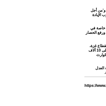
 و'من أجل
 الإبادة
ة خاصة في
 ورفع الحصار
اعية بقطاع غزة،
خلفت أكثر من 145 ألف قتيل وجريح فلسطينيين، معظمهم أطفال ونساء، وما يزيد على 10 آلاف
كوارث
 العدل
.
https://www