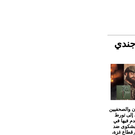
جندي
ان والصحفيين
 إلى تورط
م فيها في
ة 'هند رجب' بشكوى ضد
ي قطاع غزة،