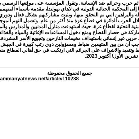
ئم حرب وجرائم ضد الإنسانية. وتقول المؤسسة على موقعها الرسمي 
ا إلى المحكمة الجنائية الدولية في لاهاي بهولندا، مقدمة بأسماء المتهمي
لة والبراهين التي تم التحقق منها، وتثبت مشاركتهم بشكل فعال ودوري
ل الحرب الدائرة في قطاع غزة منذ أكثر من عام. وتشمل التهم الموجه
البنية التحتية لقطاع غزة، حيث استهدفت منازل المدنيين والمدارس وا
اركة في حصار القطاع ومنع دخول المساعدات الإغاثية والمياه والغذاء
 حربي غير إنساني باستهداف مخيمات النازحين وتجويع الأسر المشردة.
 أن من بين المتهمين ضباط ومسؤولين ذوي رتب كبيرة في الجيش ال
 وتنفيذ والاشراف على الجرائم التي ارتكبت في حق أهالي القطاع منذ
ين الأول/ أكتوبر 2023.
جميع الحقوق محفوظة
.ammanyatnews.net/article/110238