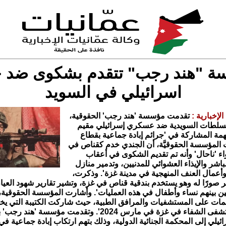
 "هند رجب" تتقدم بشكوى ضد 
اسرائيلي في السويد
الإخبارية :
تقدمت مؤسسة 'هند رجب' الحقوقية،
سلطات السويدية ضد عسكري إسرائيلي مقيم
همة المشاركة في 'جرائم إبادة جماعية بقطاع
المؤسسة الحقوقيَّة، أن الجندي خدم كقناص في
ء 'ناحال' وأنه تم تقديم الشكوى في أعقاب
باشر والإيذاء العشوائي للمدنيين، وتدمير منازل
وأعمال العنف المنهجية في مدينة غزة'. وذكرت،
ر صورًا له وهو يستخدم بندقية قناص في غزة، وتشير تقارير شهود العي
ين بينهم نساء وأطفال في هذه العمليات'. وأشارت المؤسسة الحقوقية،
ات على المستشفيات والمرافق الطبية، حيث شاركت الكتيبة التي يخد
غارة على مستشفى الشفاء في غزة في مارس 2024'. وتقدمت مؤسس
يلي إلى المحكمة الجنائية الدولية، وذلك بتهم ارتكاب إبادة جماعية ف