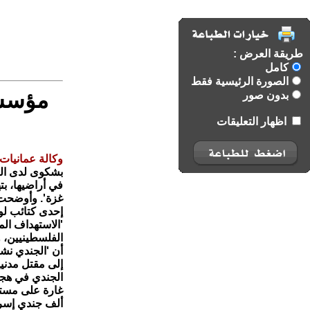
طريقة العرض :
كامل
الصورة الرئيسية فقط
مؤسسة
بدون صور
اظهار التعليقات
وكالة عمانيات 
بشكوى لدى ال
في أراضيها، بت
غزة'. وأوضحت 
إحدى كتائب لوا
'الاستهداف الم
الفلسطينيين، 
أن 'الجندي نش
إلى مقتل مدني
الجندي في هجم
ألف جندي إسرائ