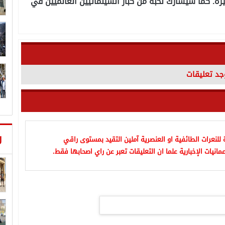
رة. كما سيشارك نخبة من كبار السينمائيين العالميين في
وجد تعليقات
ر
للنعرات الطائفية او العنصرية آملين التقيد بمستوى راقي
مانيات الإخبارية علما ان التعليقات تعبر عن راي اصحابها فقط.