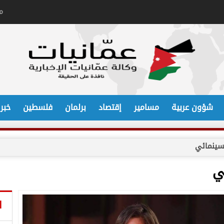
م
شؤون عربية
مسامير
إقتصاد
برلمان
فلسطين
خبر
لسينمائي
ي
ا