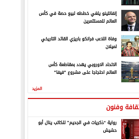
إنفانتينو يلغي خططه لبيع حصة في كأس
العالم للمستثمرين
وفاة اللاعب فرانكو باريزي القائد التاريخي
لميلان
الاتحاد الاوروبي يهدد بمقاطعة كأس
العالم احتجاجا على مشروع "فيفا"
المزيد
قافة وفنون
رواية “ذكريات في الجحيم” للكاتب ينال أبو
حشيش