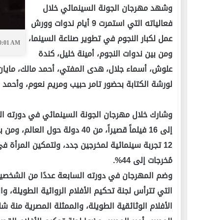
وشهد مهرجان الجونة السينمائي خلال
فعالياته التي استمرت 9 أيام ندوات وورش
عمل لكبار النجوم في تطوير صناعة السينما،
10:01 AM
ومن بين ندوات النجوم، أمينة خليل، كندة
علوش، أسماء جلال، هدى المفتي، أحمد مالك، مايان
لورشة الكتابة بحضور تامر حبيب ومريم نعوم، وأحمد م
12 تجربة سينمائية لمخرجين جدد، ولتمكين المرأة 
مُخرجات إلى 44%.
وضم المهرجان في دورته السابعة عددًا من الشخصيات
التي تترأس لجنة تحكيم الأفلام الروائية الطويلة، وال
الأفلام الوثائقية الطويلة، والممثلة المصرية منة ش