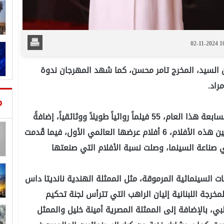
02-11-2024 
 السيد، المخرج تامر محسن، كما شهد المهرجان ندوة
راد.
م
وشارك خلال مهرجان الجونة السينمائي في دورته السابعة هذا العام، 55 فيلماً روائياً طويلاً ووثائقياً، إضافةً
إلى 16 فيلماً قصيراً، من 40 دولة حول العالم، ومن بين هذه الأفلام، 6 أفلام عرضها العالمي الأول، فيما قُدمت
في صناعة السينما، وصلت نسبة الأفلام التي صنعتها
 السينمائية المرموقة، مثل الممثلة الهندية نانديتا داس
مخرجة اللبنانية إليان الراهب التي تترأس لجنة تحكيم
لبي، بالإضافة إلى الممثلة المصرية أمينة خليل والممثل