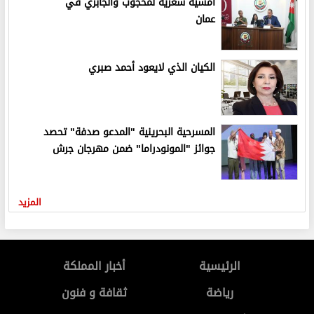
امسية شعرية لمحجوب والجابري في
عمان
الكيان الذي لايعود أحمد صبري
المسرحية البحرينية "المدعو صدفة" تحصد
جوائز "المونودراما" ضمن مهرجان جرش
المزيد
الرئيسية
أخبار المملكة
رياضة
ثقافة و فنون