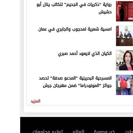
رواية “ذكريات في الجحيم” للكاتب ينال أبو
حشيش
امسية شعرية لمحجوب والجابري في عمان
الكيان الذي لايعود أحمد صبري
المسرحية البحرينية "المدعو صدفة" تحصد
جوائز "المونودراما" ضمن مهرجان جرش
المزيد
ين
خبر وصورة
العالم
تعليم وجامعات