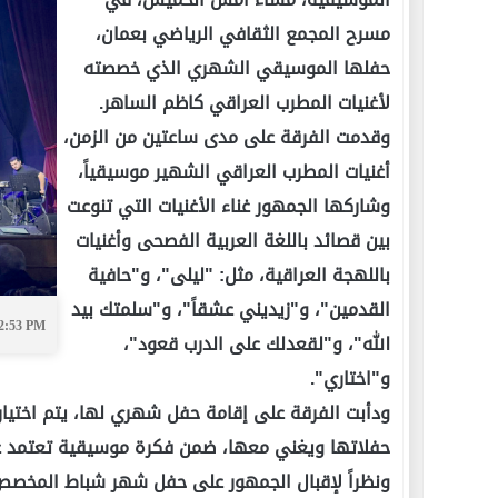
مسرح المجمع الثقافي الرياضي بعمان،
حفلها الموسيقي الشهري الذي خصصته
لأغنيات المطرب العراقي كاظم الساهر.
وقدمت الفرقة على مدى ساعتين من الزمن،
أغنيات المطرب العراقي الشهير موسيقياً،
وشاركها الجمهور غناء الأغنيات التي تنوعت
بين قصائد باللغة العربية الفصحى وأغنيات
باللهجة العراقية، مثل: "ليلى"، و"حافية
القدمين"، و"زيديني عشقاً"، و"سلمتك بيد
12:53 PM
الله"، و"لقعدلك على الدرب قعود"،
و"اختاري".
ودأبت الفرقة على إقامة حفل شهري لها، يتم اختيار
حفلاتها ويغني معها، ضمن فكرة موسيقية تعتمد على
ونظراً لإقبال الجمهور على حفل شهر شباط المخصص 