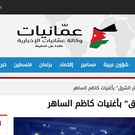
م
شؤون عربية
مسامير
إقتصاد
برلمان
فلسطين
خبر
 الشرق" بأغنيات كاظم الساهر
" بأغنيات كاظم الساهر
ا