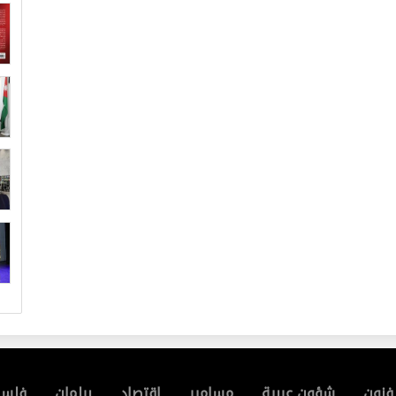
فنون
شؤون عربية
مسامير
إقتصاد
برلمان
فلسط