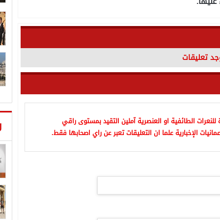
عليها.
وجد تعليقات
للنعرات الطائفية او العنصرية آملين التقيد بمستوى راقي
ر
مانيات الإخبارية علما ان التعليقات تعبر عن راي اصحابها فقط.