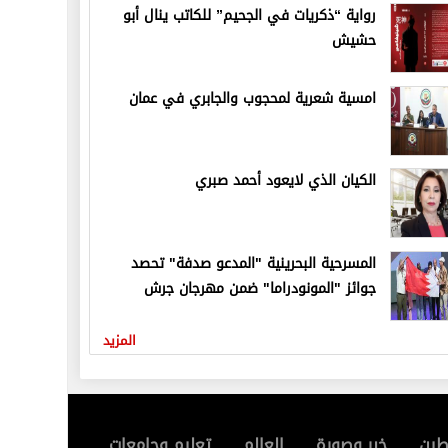
رواية “ذكريات في الجحيم” للكاتب ينال أبو
حشيش
امسية شعرية لمحجوب والجابري في عمان
الكيان الذي لايعود أحمد صبري
المسرحية البحرينية "المدعو صدفة" تحصد
جوائز "المونودراما" ضمن مهرجان جرش
المزيد
ين
خبر وصورة
العالم
تعليم وجامعات