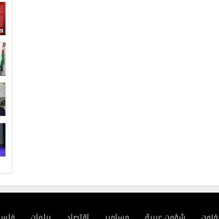
فنون
شؤون عربية
مسامير
إقتصاد
برلمان
فلسط