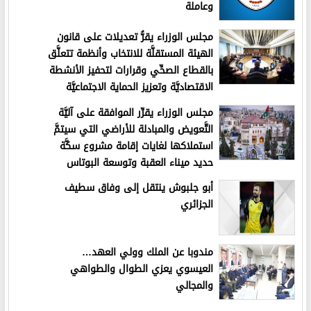
وعاملة
مجلس الوزراء يقرُّ تعديلات على قانون
الهيئة المستقلَّة للانتخاب وأنظمة تتعلَّق
بالقطاع الصحِّي وقرارات لتحفيز الأنشطة
الاقتصاديَّة وتعزيز الحماية الاجتماعيَّة
مجلس الوزراء يقرِّر الموافقة على آليَّة
التَّعويض والمبادلة للأراضي التي سيتمَّ
استملاكها لغايات إقامة مشروع سكَّة
حديد ميناء العقبة وتوسعة البوتاس
أبو جلبوش ينتقل إلى وفاق سطيف
الجزائري
مندوبا عن الملك وولي العهد…
العيسوي يعزي الطوال والطواهي
والمجالي