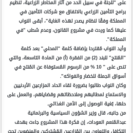
على "للجنة في سبيل الحد من آثار المخاطر الزراعية، تنظيم
برامج التأمين الزراعي بالاتفاق مع شركات التأمين في
المملكة وفقًا لنظام يصدر لهذه الغاية"، أبقى النواب
عليها كما وردت في مشروع القانون، وعدم شطب "في
المملكة".
وأيد النواب مُقترحا بإضافة كلمة "المحلي" بعد كلمة
"المُنتج" للبند (2) من الفقرة (أ) من المادة التاسعة، والتي
تنص على " 10 % من الرسوم المُستوفاة عن المُنتج في
أسواق الجملة للخضار والفواكه".
وكان النواب طالبوا بضرورة لقاء اتحاد المزارعين الأردنيين
والاستماع لمطالبهم وملاحظاتهم وقضاياهم، والعمل على
حلها، بُغية الوصول إلى الأمن الغذائي.
من جانبه، قال وزير الشؤون السياسية والبرلمانية
عبدالمُنعم العودات، إن فكرة هذا المشروع جاءت بهدف
التكافل والتعاون بين المُزارعين المُشتركين والمنضوين تحت