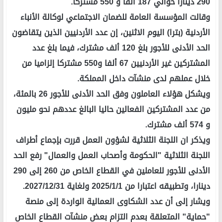
290 ديناراً حوالي 187 ألفاً و 550 مشتركاً.
وقالت المؤسسة العامة للضمان الاجتماعي لوكالة الأنباء
الأردنية (بترا) اليوم الاثنين، إن عدد الأردنيين الذين يتقاضون
الحد الأدنى للأجور بلغ 120 ألف مشترك، فيما بلغ عدد
المشتركين غير الأردنيين 67 ألفا و550 مشتركا إلزاميا من
خلال عملهم لدى منشآت داخل المملكة.
ويشكل هؤلاء العاملون وفق الحد الأدنى للأجور 26 بالمئة،
من عدد المشتركين الفعالين حاليا البالغ عددهم نحو مليون
و 574 ألف مشترك.
ويذكر ان اللجنة الثلاثية لشؤون العمل قررت بإجماع أطراف
اللجنة الثلاثية "الحكومة وأصحاب العمل والعمال" رفع الحد
الأدنى للأجور للعاملين في القطاع الخاص من 260 إلى 290
دينارا، وتطبيقه اعتبارا من 2025/1/1 ولغاية 2027/12/31.
ويشار إلى أن عدد الشكاوى العمالية الواردة إلى منصة
"حماية" المتعلقة بعدم التزام بعض منشآت القطاع الخاص