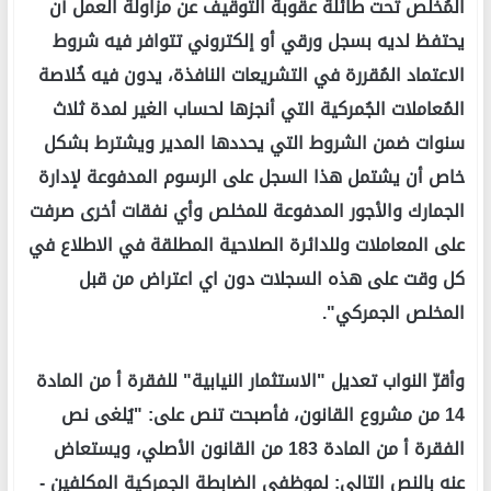
المُخلص تحت طائلة عقوبة التوقيف عن مزاولة العمل أن
يحتفظ لديه بسجل ورقي أو إلكتروني تتوافر فيه شروط
الاعتماد المُقررة في التشريعات النافذة، يدون فيه خُلاصة
المُعاملات الجُمركية التي أنجزها لحساب الغير لمدة ثلاث
سنوات ضمن الشروط التي يحددها المدير ويشترط بشكل
خاص أن يشتمل هذا السجل على الرسوم المدفوعة لإدارة
الجمارك والأجور المدفوعة للمخلص وأي نفقات أخرى صرفت
على المعاملات وللدائرة الصلاحية المطلقة في الاطلاع في
كل وقت على هذه السجلات دون اي اعتراض من قبل
المخلص الجمركي".
وأقرّ النواب تعديل "الاستثمار النيابية" للفقرة أ من المادة
14 من مشروع القانون، فأصبحت تنص على: "يُلغى نص
الفقرة أ من المادة 183 من القانون الأصلي، ويستعاض
عنه بالنص التالي: لموظفي الضابطة الجمركية المكلفين -