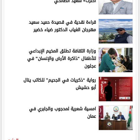
اخترت» سعيد الصالحي
قراءة نقدية في قصيدة حميد سعيد
مهرجان الغياب الدكتور ضياء خضير
وزارة الثقافة تطلق المخيم الإبداعي
للأطفال "ذاكرة الأرض والإنسان" في
عجلون
رواية “ذكريات في الجحيم” للكاتب ينال
أبو حشيش
امسية شعرية لمحجوب والجابري في
عمان