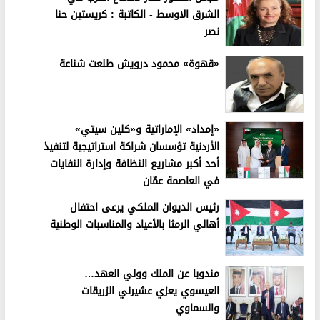
الشرق الاوسط - الكاتبة : كريستين حنا
نصر
«قهوة» محمود درويش طلعت شناعة
«إمداد» الإماراتية و«كلين سيتي»
الأردنية تؤسسان شراكة استراتيجية لتنفيذ
أحد أكبر مشاريع النظافة وإدارة النفايات
في العاصمة عمّان
رئيس الديوان الملكي يرعى احتفال
أهالي الرمثا بالأعياد والمناسبات الوطنية
مندوبا عن الملك وولي العهد…
العيسوي يعزي عشيرني الزريقات
والسماوي