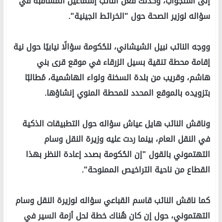
إلى استجواب، وكذلك فعل النائب إسماعيل المشاقبة في
سؤاله لوزير الصحة حول "الخرائط الجينية".
ووجه النائب نبيل الشيشاني، للحُكومة سؤالًا نيابيًا حول نية
إقامة محطة تنقية بسيل الزرقاء في موقع قرى بني
هاشم، وقريب من بلدة السخنة ولواء الهاشمية، مُطالبًا
بتزويده بالموقع المحدد للمحطة المنوي إنشاؤها.
وناقش النائب هايل عياش سؤاله حول التطبيقات الذكية
في النقل العام، بينما ردت عليه وزيرة النقل وسام
التهتموني بالقول "إن الحُكومة بصدد إعادة النظر بهذا
القطاع من ناحية التراخيص الممنوحة".
كما ناقش النائب قاسم القباعي سؤاله لوزيرة النقل وسام
التهتموني، حول إن كان هُناك خطة لحل أزمة السير في