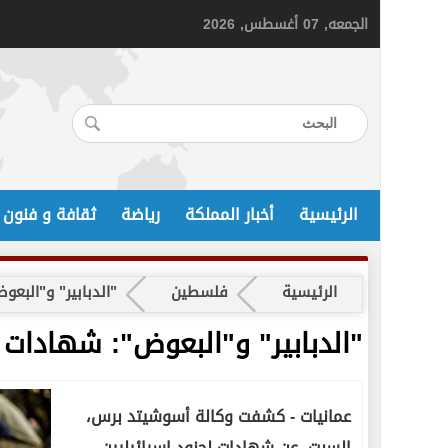
الجمعه, 07 أغسطس, 2026
الرئيسية
أخبار المملكة
رياضة
ثقافة و فنون
الرئيسية
فلسطين
"الدبابير" و"الب
"الدبابير" و"البعوض": شهادات
عمانيات -
كشفت وكالة أسوشيتد برس،
السبت، عن شهادات لجنود إسرائيليين