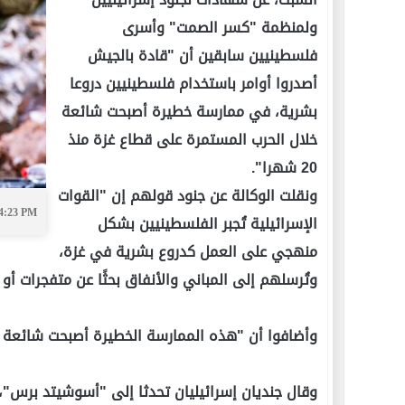
ولمنظمة "كسر الصمت" وأسرى
فلسطينيين سابقين أن "قادة بالجيش
أصدروا أوامر باستخدام فلسطينيين دروعا
بشرية، في ممارسة خطيرة أصبحت شائعة
خلال الحرب المستمرة على قطاع غزة منذ
20 شهرا".
ونقلت الوكالة عن جنود قولهم إن "القوات
04:23 PM
الإسرائيلية تُجبر الفلسطينيين بشكل
منهجي على العمل كدروع بشرية في غزة،
وتُرسلهم إلى المباني والأنفاق بحثًا عن متفجرات 
وأضافوا أن "هذه الممارسة الخطيرة أصبحت شائعة خلال الح
وقال جنديان إسرائيليان تحدثا إلى "أسوشيتد برس"