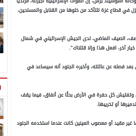
لفلسطيني أيمن أبو حمدان (36 عامًا) لوكالة أسوشيتد برس، إن القوات الإسرائيلية أجبرته، مرتديًا
ازل في قطاع غزة للتأكد من خلوها من القنابل والمسلحين،
صف، الصيف الماضي، لدى الجيش الإسرائيلي في شمال
ار آخر، افعل هذا وإلا قتلناك".
بعد فصله عن عائلته، وأخبره الجنود أنه سيساعد في
ر
 على تفتيش المنازل وتفتيش كل حفرة في الأرض بحثًا عن أنفاق، فيما يقف
دميرها أو تخريبها.
 غير مقيد أو معصوب العينين كانت عندما استخدمه الجنود