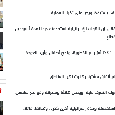
 ليستيقظ ويجبر على تكرار العملية.
فلسطيني مسعود أبو سعيد (36 عامًا)، فقال إن القوات الإسرائيلية استخدمته درعا لمدة أسبوعين
 "هذا أمرٌ بالغ الخطورة، ولديّ أطفال وأريد العودة
فر أنفاق مشتبه بها وتطهير المناطق.
ث
ولة التعرف عليه، ويحمل هاتفًا ومطرقة وقواطع سلاسل.
ستخدمته وحدة إسرائيلية أخرى كدرع، وتعانقا، قائلا: