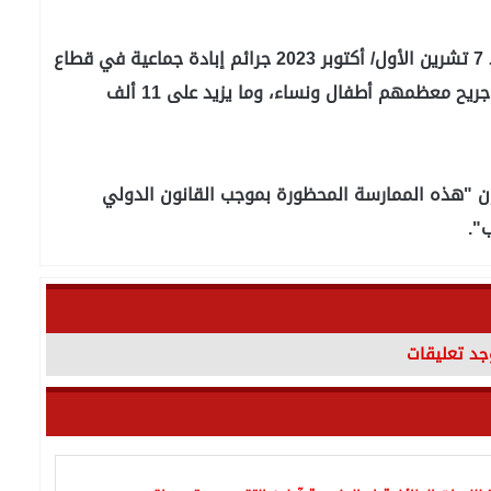
وبدعم أميركي مطلق يرتكب الاحتلال الإسرائيلي منذ 7 تشرين الأول/ أكتوبر 2023 جرائم إبادة جماعية في قطاع
غزة، خلّفت أكثر من 176 ألف فلسطيني بين شهيد وجريح معظمهم أطفال ونساء، وما يزيد على 11 ألف
ن "هذه الممارسة المحظورة بموجب القانون الدولي
ب".
وجد تعليقات