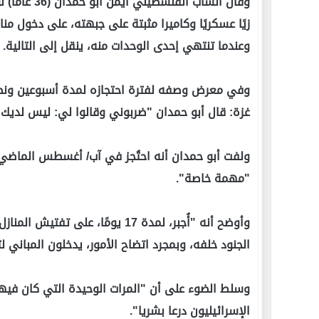
وقال الشاب ا
زيًا عسكريًا وكاميرا مثبتة على جبهته، على دخول من
وعندما تنتهي إحدى الوحدات منه، ينقل إلى التالية.
وفي معرض وصفه لفترة احتجازه لمدة أسبوعين ون
غزة: قال أبو حمدان "ضربوني وقالوا لي: ليس لديك خي
ولفت أبو حمدان أنه احتُجز في آب/ أغسطس الماضي 
"مهمة خاصة".
وأوضح أنه "أُجبر، لمدة 17 يومًا،
الجنود خلفه، وبمجرد اتضاح الأمور، يدخلون المباني لت
وسلط الضوء على أن "المرات الوحيدة التي كان فيها
الإسرائيليون درعا بشريا".