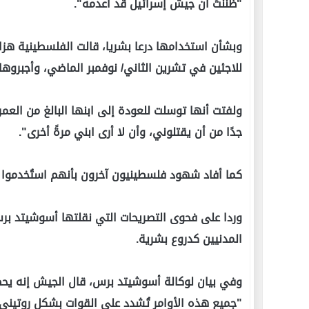
"ظننتُ أن جيش إسرائيل قد أعدمه".
وبشأن استخدامها درعا بشريا، قالت الفلسطينية هزار
للاجئين في تشرين الثاني/ نوفمبر الماضي، وأجبرو
جدًا من أن يقتلوني، وأن لا أرى ابني مرةً أخرى".
كما أفاد شهود فلسطينيون آخرون بأنهم استُخدموا 
وردا على فحوى التصريحات التي نقلتها أسوشيتد برس
المدنيين كدروع بشرية.
وفي بيان لوكالة أسوشيتد برس، قال الجيش إنه يحظر 
"جميع هذه الأوامر تُشدد على القوات بشكل روتيني"