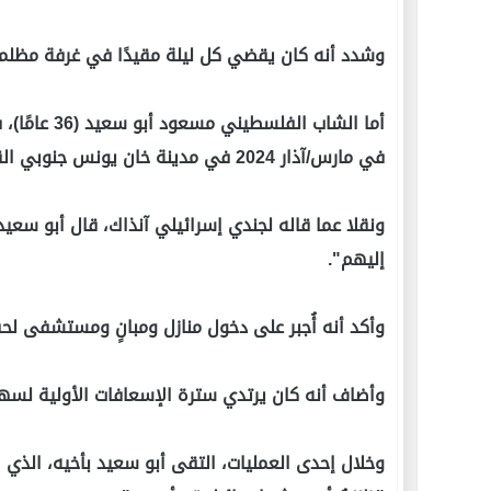
وشدد أنه كان يقضي كل ليلة مقيدًا في غرفة مظلمة،
أما الشاب ال
في مارس/آذار 2024 في مدينة خان يونس جنوبي القطاع.
ونقلا عما قاله لجندي إسرائيلي آنذاك، قال أبو سعيد:
إليهم".
وأكد أنه أُجبر على دخول منازل ومبانٍ ومستشفى لح
وأضاف أنه كان يرتدي سترة الإسعافات الأولية لسه
وخلال إحدى العمليات، التقى أبو سعيد بأخيه، الذي ا