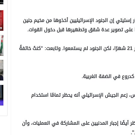
 إستيتي إن الجنود الإسرائيليين أخذوها من مخيم جنين
ها على تصوير عدة شقق وتطهيرها قبل دخول القوات.
ولفتت أنها توسلت للعودة إلى ابنها البالغ من العمر 21 شهرًا، لكن الجنود لم يستمعوا. وتابعت: "كنتُ خائفةً
كدروع في الضفة الغربية.
، زعم الجيش الإسرائيلي أنه يحظر تمامًا استخدام
أيضًا إجبار المدنيين على المشاركة في العمليات، وأن
.