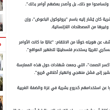
ة وتسامحوا مع ذلك، بل وأصدر بعضهم أوامر بذلك".
ية كان يُشار إليه باسم "بروتوكول الباعوض"، وإن
 وغيرها من المصطلحات اللاإنسانية.
ن هويته خوفًا من الانتقام: "غالبًا ما كانت الأوامر
م
ري تقريبًا يستخدم فلسطينيًا لتطهير المواقع".
ة "كسر الصمت"، التي جمعت شهادات حول هذه الممارسة
شير إلى فشل منهجي وانهيار أخلاقي مُريع".
كية مع 7 فلسطينيين تحدثوا عن استخدامهم كدروع بشرية في غزة والضفة الغربية