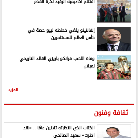
افتتاح أكاديمية الرفيد لكرة القدم
إنفانتينو يلغي خططه لبيع حصة في
كأس العالم للمستثمرين
وفاة اللاعب فرانكو باريزي القائد التاريخي
لميلان
المزيد
ثقافة وفنون
الكتاب الذي انتظرته ثلاثين عامًا .. «لقد
اخترت» سعيد الصالحي