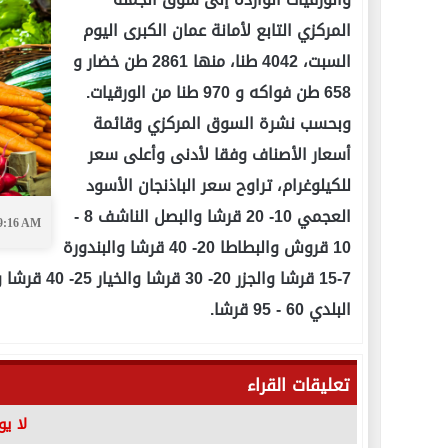
المركزي التابع لأمانة عمان الكبرى اليوم
السبت، 4042 طنا، منها 2861 طن خضار و
658 طن فواكه و 970 طنا من الورقيات.
وبحسب نشرة السوق المركزي وقائمة
أسعار الأصناف وفقا لأدنى وأعلى سعر
للكيلوغرام، تراوح سعر الباذنجان الأسود
العجمي 10- 20 قرشا والبصل الناشف 8 -
09:16 AM
10 قروش والبطاطا 20- 40 قرشا والبندورة
البلدي 60 - 95 قرشا.
تعليقات القراء
لا ي