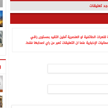
وجد تعليقات
للنعرات الطائفية او العنصرية آملين التقيد بمستوى راقي
مانيات الإخبارية علما ان التعليقات تعبر عن راي اصحابها فقط.
ر