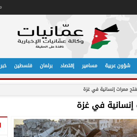
م
شؤون عربية
مسامير
إقتصاد
برلمان
فلسطين
خبر
تح ممرات إنسانية في غزة
إنسانية في غزة
ا