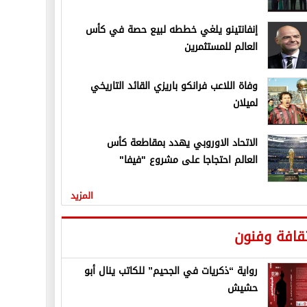
إنفانتينو يلغي خططه لبيع حصة في كأس
العالم للمستثمرين
وفاة اللاعب فرانكو باريزي القائد التاريخي
لميلان
الاتحاد الاوروبي يهدد بمقاطعة كأس
العالم احتجاجا على مشروع "فيفا"
المزيد
قافة وفنون
رواية “ذكريات في الجحيم” للكاتب ينال أبو
حشيش