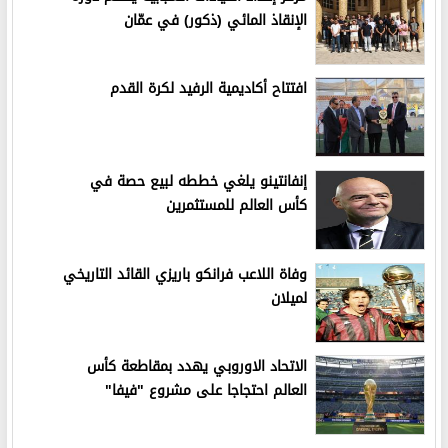
الإنقاذ المائي (ذكور) في عمّان
افتتاح أكاديمية الرفيد لكرة القدم
إنفانتينو يلغي خططه لبيع حصة في
كأس العالم للمستثمرين
وفاة اللاعب فرانكو باريزي القائد التاريخي
لميلان
الاتحاد الاوروبي يهدد بمقاطعة كأس
العالم احتجاجا على مشروع "فيفا"