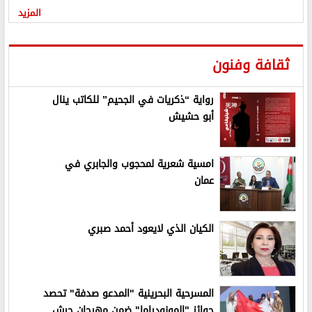
المزيد
ثقافة وفنون
رواية “ذكريات في الجحيم” للكاتب ينال
أبو حشيش
امسية شعرية لمحجوب والجابري في
عمان
الكيان الذي لايعود أحمد صبري
المسرحية البحرينية "المدعو صدفة" تحصد
جوائز "المونودراما" ضمن مهرجان جرش