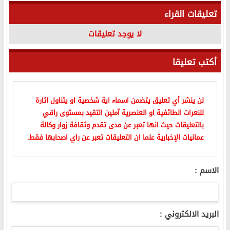
تعليقات القراء
لا يوجد تعليقات
أكتب تعليقا
لن ينشر أي تعليق يتضمن اسماء اية شخصية او يتناول اثارة
للنعرات الطائفية او العنصرية آملين التقيد بمستوى راقي
بالتعليقات حيث انها تعبر عن مدى تقدم وثقافة زوار وكالة
عمانيات الإخبارية علما ان التعليقات تعبر عن راي اصحابها فقط.
الاسم :
البريد الالكتروني :