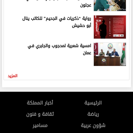
عجلون
رواية “ذكريات في الجحيم” للكاتب ينال
أبو حشيش
امسية شعرية لمحجوب والجابري في
عمان
المزيد
الرئيسية
أخبار المملكة
رياضة
ثقافة و فنون
شؤون عربية
مسامير