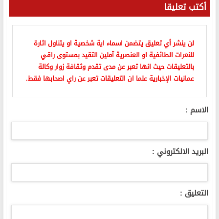
أكتب تعليقا
لن ينشر أي تعليق يتضمن اسماء اية شخصية او يتناول اثارة
للنعرات الطائفية او العنصرية آملين التقيد بمستوى راقي
بالتعليقات حيث انها تعبر عن مدى تقدم وثقافة زوار وكالة
عمانيات الإخبارية علما ان التعليقات تعبر عن راي اصحابها فقط.
الاسم :
البريد الالكتروني :
التعليق :