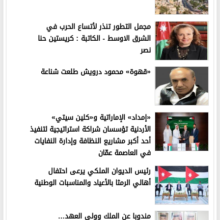
مجمل التطور تنذر لأتساع الحرب في
الشرق الاوسط - الكاتبة : كريستين حنا
نصر
«قهوة» محمود درويش طلعت شناعة
«إمداد» الإماراتية و«كلين سيتي»
الأردنية تؤسسان شراكة استراتيجية لتنفيذ
أحد أكبر مشاريع النظافة وإدارة النفايات
في العاصمة عمّان
رئيس الديوان الملكي يرعى احتفال
أهالي الرمثا بالأعياد والمناسبات الوطنية
مندوبا عن الملك وولي العهد…