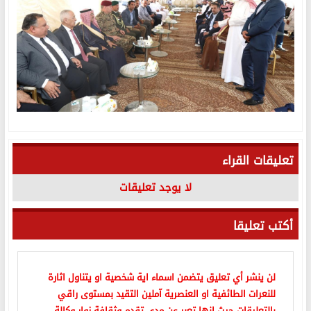
تعليقات القراء
لا يوجد تعليقات
أكتب تعليقا
لن ينشر أي تعليق يتضمن اسماء اية شخصية او يتناول اثارة
للنعرات الطائفية او العنصرية آملين التقيد بمستوى راقي
بالتعليقات حيث انها تعبر عن مدى تقدم وثقافة زوار وكالة