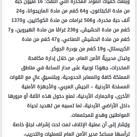
وبلغت كمياتُ المواد المخدرة التي أُتلفت: 16 مليون حبة
من مادة الكبتاغون، و64 كغم من مادة الماريجوانا، و24
ألف حبة مخدرة، و506 غرامات من مادة الكوكايين، و1370
كغم من مادة الحشيش، و236 غرامًا من مادة الهيروين، و7
كغم من مادة الحشيش الصناعي، و47 كغم من مادة
الكريستال، و19 كغم من بودرة الجوكر.
وتبذل مديريةُ الأمن العام، من خلال إدارة مكافحة
المخدرات، جهودًا نوعية على مدار الساعة في مناطق
المملكة كافة والمعابر الحدودية، وبتنسيقٍ عالٍ مع القوات
المسلحة الأردنية – الجيش العربي، والأجهزة الأمنية
الأخرى، والجمارك الأردنية، لمنع دخول هذه الآفة أو مرورها
داخل الأراضي الأردنية، لما تسببه من تهديد لحياة
المواطنين وهدمٍ للمجتمعات.
ويُشار إلى أن عملية الإتلاف تمت تحت إشراف لجنةٍ خاصة
ترأسها مساعدُ مدير الأمن العام للعمليات والتدريب،