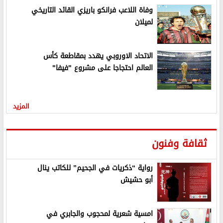
وفاة اللاعب فرانكو باريزي القائد التاريخي
لميلان
الاتحاد الاوروبي يهدد بمقاطعة كأس
العالم احتجاجا على مشروع "فيفا"
المزيد
ثقافة وفنون
رواية “ذكريات في الجحيم” للكاتب ينال
أبو حشيش
امسية شعرية لمحجوب والجابري في