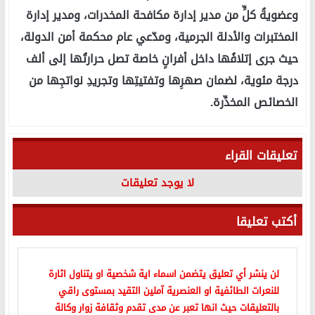
وعضويةُ كلٍّ من مدير إدارة مكافحة المخدرات، ومدير إدارة
المختبرات والأدلة الجرمية، ومدّعي عام محكمة أمن الدولة،
حيث جرى إتلافُها داخل أفرانٍ خاصة تصل حرارتُها إلى ألف
درجة مئوية، لضمان صهرِها وتفتيتِها وتجريدِ نواتجِها من
الخصائص المخدِّرة.
تعليقات القراء
لا يوجد تعليقات
أكتب تعليقا
لن ينشر أي تعليق يتضمن اسماء اية شخصية او يتناول اثارة
للنعرات الطائفية او العنصرية آملين التقيد بمستوى راقي
بالتعليقات حيث انها تعبر عن مدى تقدم وثقافة زوار وكالة