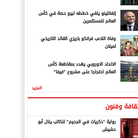
إنفانتينو يلغي خططه لبيع حصة في كأس
العالم للمستثمرين
وفاة اللاعب فرانكو باريزي القائد التاريخي
لميلان
الاتحاد الاوروبي يهدد بمقاطعة كأس
العالم احتجاجا على مشروع "فيفا"
المزيد
قافة وفنون
رواية “ذكريات في الجحيم” للكاتب ينال أبو
حشيش