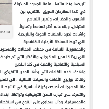
تاريخها وتطلعاتها ، مثمنا الجهود المبذولة
في هذا المهرجان العريق ،بالتقريب بين
الشعوب والحضارات، وتعزيز التفاهم
المتبادل، وبناء عالم أكثر تسامحاً وتعاوناً.
01:52 PM
وأشادت لحود بالعلاقات القوية والتاريخية
التي تربط المملكة الأردنية الهاشمية
والجمهورية اللبنانية في مختلف المجالات والمستويا
التي يبذلها مدير المهرجان، والأفكار التي تم طرحها خ
السياحية والثقافية والفنية في كلا البلدين .
وتهدف هذه اللقاءات التي بدأها المدير التنفيذي ل
ولقائه بوزيري الثقافة والسياحة اللبنانية ، الى تف
وانا المهرجانات أصبحت ركيزة أساسية في تنشيط القط
والتعرف على تجارب المدن الترفيهية وتراثها. ابتداءً
والموسيقية. ودأب سماوي على التنوع في استقطاب ا