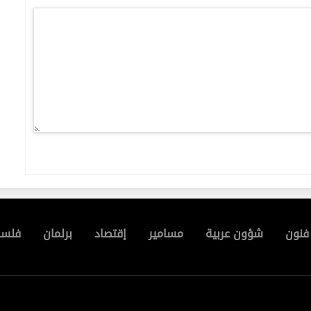
فنون
شؤون عربية
مسامير
إقتصاد
برلمان
فلسط