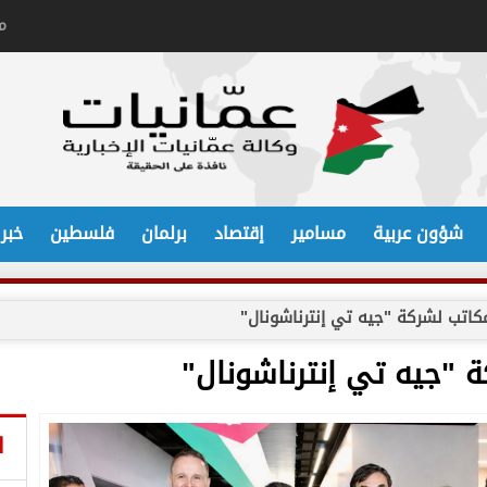
م
شؤون عربية
مسامير
إقتصاد
برلمان
فلسطين
خبر
مكاتب لشركة "جيه تي إنترناشونال"
ة "جيه تي إنترناشونال"
ا