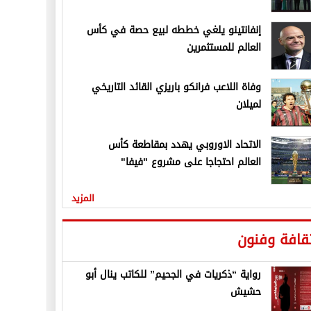
إنفانتينو يلغي خططه لبيع حصة في كأس
العالم للمستثمرين
وفاة اللاعب فرانكو باريزي القائد التاريخي
لميلان
الاتحاد الاوروبي يهدد بمقاطعة كأس
العالم احتجاجا على مشروع "فيفا"
المزيد
قافة وفنون
رواية “ذكريات في الجحيم” للكاتب ينال أبو
حشيش