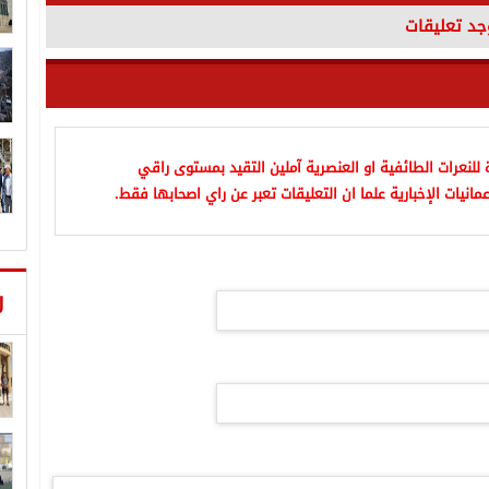
وجد تعليقات
للنعرات الطائفية او العنصرية آملين التقيد بمستوى راقي
مانيات الإخبارية علما ان التعليقات تعبر عن راي اصحابها فقط.
ر