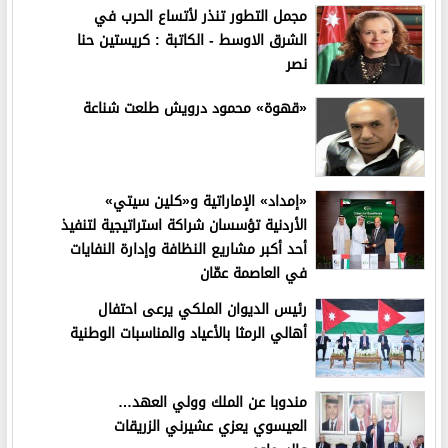
مجمل التطور تنذر لأتساع الحرب في
الشرق الاوسط - الكاتبة : كريستين حنا
نصر
«قهوة» محمود درويش طلعت شناعة
«إمداد» الإماراتية و«كلين سيتي»
الأردنية تؤسسان شراكة استراتيجية لتنفيذ
أحد أكبر مشاريع النظافة وإدارة النفايات
في العاصمة عمّان
رئيس الديوان الملكي يرعى احتفال
أهالي الرمثا بالأعياد والمناسبات الوطنية
مندوبا عن الملك وولي العهد…
العيسوي يعزي عشيرني الزريقات