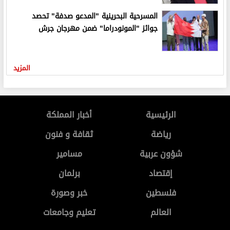
المسرحية البحرينية "المدعو صدفة" تحصد
جوائز "المونودراما" ضمن مهرجان جرش
المزيد
الرئيسية
أخبار المملكة
رياضة
ثقافة و فنون
شؤون عربية
مسامير
إقتصاد
برلمان
فلسطين
خبر وصورة
العالم
تعليم وجامعات