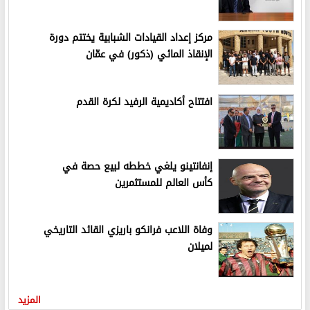
مركز إعداد القيادات الشبابية يختتم دورة
الإنقاذ المائي (ذكور) في عمّان
افتتاح أكاديمية الرفيد لكرة القدم
إنفانتينو يلغي خططه لبيع حصة في
كأس العالم للمستثمرين
وفاة اللاعب فرانكو باريزي القائد التاريخي
لميلان
المزيد