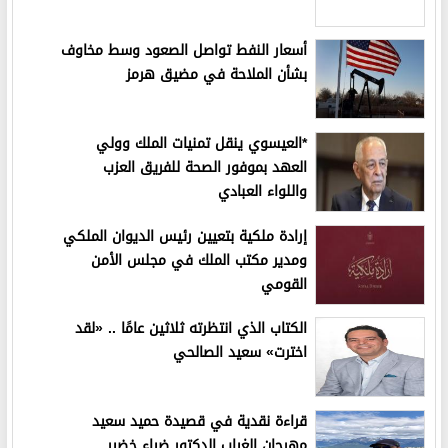
أسعار النفط تواصل الصعود وسط مخاوف
بشأن الملاحة في مضيق هرمز
*العيسوي ينقل تمنيات الملك وولي
العهد بموفور الصحة للفريق العزب
واللواء العبادي
إرادة ملكية بتعيين رئيس الديوان الملكي
ومدير مكتب الملك في مجلس الأمن
القومي
الكتاب الذي انتظرته ثلاثين عامًا .. «لقد
اخترت» سعيد الصالحي
قراءة نقدية في قصيدة حميد سعيد
مهرجان الغياب الدكتور ضياء خضير