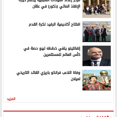
مركز إعداد القيادات الشبابية يختتم دورة
الإنقاذ المائي (ذكور) في عمّان
افتتاح أكاديمية الرفيد لكرة القدم
إنفانتينو يلغي خططه لبيع حصة في
كأس العالم للمستثمرين
وفاة اللاعب فرانكو باريزي القائد التاريخي
لميلان
المزيد