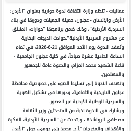
عمانيات -
تنظم وزارة الثقافة ندوة حوارية بعنوان "الأردن:
الأرض والإنسان - عجلون، جميلة الجميلات ودورها في بناء
السردية الأردنية"، وذلك ضمن برنامجها "حوارات، المنبثق
عن مشروع السردية الأردنية".حوادث الدرجات البخارية
وتُعقد الندوة يوم الأحد الموافق 21-6-2026، في تمام
الساعة الحادية عشرة صباحاً، في كلية عجلون الجامعية -
قاعة الشهيد محمد العزام، والدعوة عامة للجمهور
والمهتمين.
وتهدف الندوة إلى تسليط الضوء على خصوصية محافظة
عجلون التاريخية والثقافية، ودورها في تشكيل الهوية
والسردية الوطنية الأردنية عبر العصور.
ويشارك في الندوة نخبة من المتحدثين:وزير الثقافة
مصطفى الرواشدة ، ويتحدث عن "السردية الأردنية، الفكرة
والأهداف والمخرجات".أ.د. محمد بني دومي، حول "الأردن