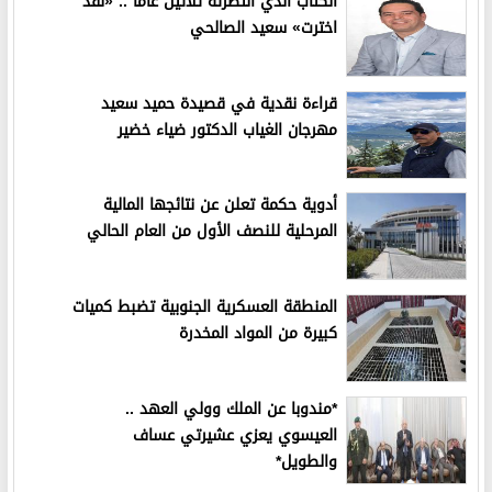
الكتاب الذي انتظرته ثلاثين عامًا .. «لقد
اخترت» سعيد الصالحي
قراءة نقدية في قصيدة حميد سعيد
مهرجان الغياب الدكتور ضياء خضير
أدوية حكمة تعلن عن نتائجها المالية
المرحلية للنصف الأول من العام الحالي
المنطقة العسكرية الجنوبية تضبط كميات
كبيرة من المواد المخدرة
*مندوبا عن الملك وولي العهد ..
العيسوي يعزي عشيرتي عساف
والطويل*