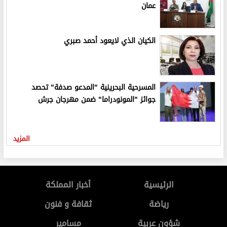
عمان
الكيان الذي لايعود أحمد صبري
المسرحية البحرينية "المدعو صدفة" تحصد
جوائز "المونودراما" ضمن مهرجان جرش
المزيد
الرئيسية
أخبار المملكة
رياضة
ثقافة و فنون
شؤون عربية
مسامير