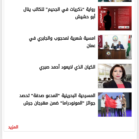
رواية “ذكريات في الجحيم” للكاتب ينال
أبو حشيش
امسية شعرية لمحجوب والجابري في
عمان
الكيان الذي لايعود أحمد صبري
المسرحية البحرينية "المدعو صدفة" تحصد
جوائز "المونودراما" ضمن مهرجان جرش
المزيد