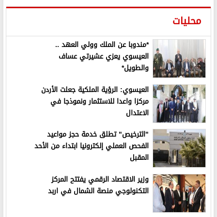
محليات
*مندوبا عن الملك وولي العهد ..
العيسوي يعزي عشيرتي عساف
والطويل*
العيسوي: الرؤية الملكية جعلت الأردن
مركزا واعدا للاستثمار ونموذجا في
الاعتدال
"الترخيص" تطلق خدمة حجز مواعيد
الفحص العملي إلكترونيا ابتداء من الأحد
المقبل
وزير الاقتصاد الرقمي يفتتح المركز
التكنولوجي منصة الشمال في اربد