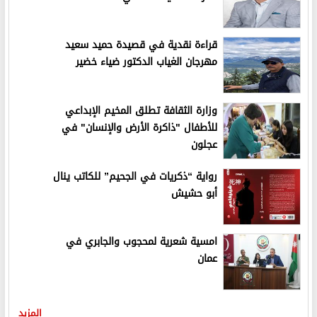
قراءة نقدية في قصيدة حميد سعيد
مهرجان الغياب الدكتور ضياء خضير
وزارة الثقافة تطلق المخيم الإبداعي
للأطفال "ذاكرة الأرض والإنسان" في
عجلون
رواية “ذكريات في الجحيم” للكاتب ينال
أبو حشيش
امسية شعرية لمحجوب والجابري في
عمان
المزيد