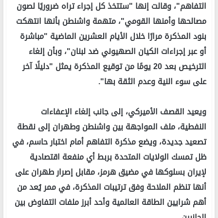
التفاهم"، وقالت إنها "ستتخذ كل إجراء تراه ضروريًا لصون
مصالحها وأمنها القومي"، متهمة واشنطن بأنها انتهكت
بنود المذكرة مرارًا خلال الأيام العشرين الماضية "مباشرة
أو عبر إجراءات الكيان الصهيوني ضد لبنان"، وبأن إلغاء
الترخيص بعد 20 يومًا من توقيع المذكرة يمثل "دليلًا آخر
على سوء النية وعدم الثقة بها".
ويعيد القصف الأميركي، إلى جانب إلغاء الإعفاءات
النفطية، ملف المواجهة بين واشنطن وطهران إلى نقطة
تصعيد جديدة، ويضع مذكرة التفاهم أمام اختبار حاسم، في
ظل تمسك الولايات المتحدة بربط أي منفعة اقتصادية
لإيران بسلوكها في مضيق هرمز، مقابل إصرار طهران على
أنها تنظم الملاحة وفق ترتيبات المذكرة، في ممر يُعد من
أهم شرايين الطاقة العالمية وأحد أبرز ملفات التفاوض بين
الجانبين.