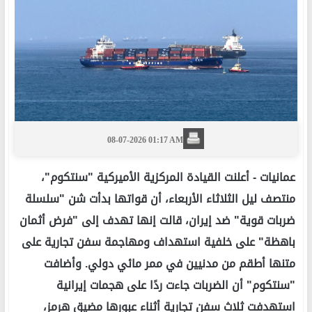
08-07-2026 01:17 AM
عمانيات -
أعلنت القيادة المركزية الأميركية "سنتكوم"،
منتصف ليل الثلاثاء الأربعاء، أن قواتها بدأت شن "سلسلة
ضربات قوية" ضد إيران، قالت إنها تهدف إلى "فرض أثمان
باهظة" على خلفية استهداف ومهاجمة سفن تجارية على
متنها أطقم من مدنيين في ممر مائي دولي. وأضافت
"سنتكوم" أن الضربات جاءت ردًا على هجمات إيرانية
استهدفت ثلاث سفن تجارية أثناء عبورها مضيق هرمز،