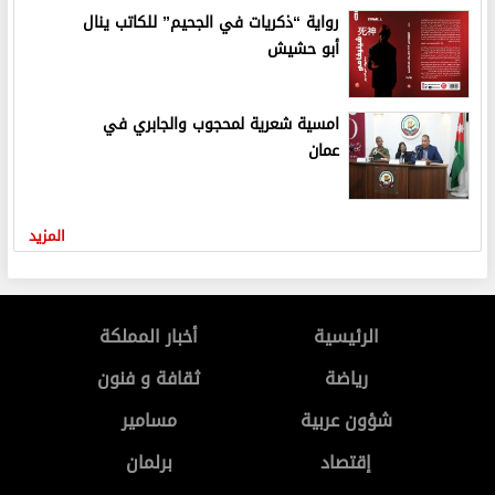
رواية “ذكريات في الجحيم” للكاتب ينال
أبو حشيش
امسية شعرية لمحجوب والجابري في
عمان
المزيد
الرئيسية
أخبار المملكة
رياضة
ثقافة و فنون
شؤون عربية
مسامير
إقتصاد
برلمان