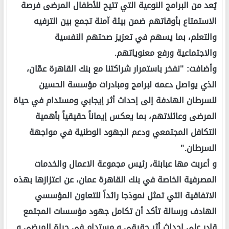
يُعد من البرامج النوعية التي تتيح للأطفال المرضى فرصة
الاستمتاع بأوقاتهم ضمن بيئة آمنة تجمع بين الترفيه
والتعلم، بما يسهم في تعزيز صحتهم النفسية
والاجتماعية ورفع معنوياتهم.
وأضافت: "نفخر باستمرار شراكتنا مع بنك القاهرة عمّان،
الذي يواصل دعمه لبرامج ومبادرات مؤسسة الحسين
للسرطان الهادفة إلى إحداث أثر إيجابي ومستدام في حياة
المرضى وعائلاتهم، بما يعكس إيماناً حقيقياً بأهمية
التكافل المجتمعي ودعم الجهود الوطنية في مواجهة
السرطان."
و أعربت مها عبابنة، رئيس مجموعة الاعمال والخدمات
المصرفية الخاصة في بنك القاهرة عمان، عن اعتزازها بهذه
الاتفاقية التي تمثل نموذجا رائداً للتعاون المؤسسي
الهادف ورسالة تأكد أن تكامل جهود مؤسسات المجتمع
قادر على احداث أثر حقيقي و مستدام في حياة المرضى و