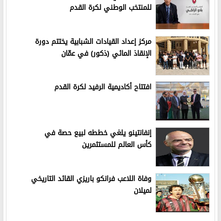
للمنتخب الوطني لكرة القدم
مركز إعداد القيادات الشبابية يختتم دورة
الإنقاذ المائي (ذكور) في عمّان
افتتاح أكاديمية الرفيد لكرة القدم
إنفانتينو يلغي خططه لبيع حصة في
كأس العالم للمستثمرين
وفاة اللاعب فرانكو باريزي القائد التاريخي
لميلان