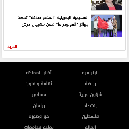
المسرحية البحرينية "المدعو صدفة" تحصد
جوائز "المونودراما" ضمن مهرجان جرش
المزيد
الرئيسية
أخبار المملكة
رياضة
ثقافة و فنون
شؤون عربية
مسامير
إقتصاد
برلمان
فلسطين
خبر وصورة
العالم
تعليم وجامعات