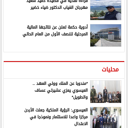
قراءة نقدية في قصيدة حميد سعيد
مهرجان الغياب الدكتور ضياء خضير
أدوية حكمة تعلن عن نتائجها المالية
المرحلية للنصف الأول من العام الحالي
محليات
*مندوبا عن الملك وولي العهد ..
العيسوي يعزي عشيرتي عساف
والطويل*
العيسوي: الرؤية الملكية جعلت الأردن
مركزا واعدا للاستثمار ونموذجا في
الاعتدال