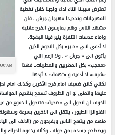
تعترض سبيلنا اثناء اداء واجبنا خلال تغطية
المهرجانات وتحديدا مهرجان جرش ، فان
مشهد الناس وهم يمارسون الفرح علانية
وامام عدسات التلفزة يثير فينا البهجة.
لا أدعي انني «خبير» بكل النجوم الذين
يأتون الى « جرش » ، ولا ازعم انني
«معجب» بكل المطربين والمطربات.. فهذا
10:07 AM
«شرف» لا أدعيه و «تهمة» لا أردها.
لكنني كائن ضعيف امام فرح الآخرين وكذلك امام احزا
عليها واتمنى لو ان الظروف تسمح بتقديم المواساة
الخوف ان اتحول الى «ضحية» فتتحول الدموع من عيني
انفلوانزا الطيور ، ينتقل الى الاخرين بسرعة وسهولة
منهم من يبتهج الناس ويفرحون من (الالف الى الي
ويصطدم جسده بمن حوله ، وكأنه يدعوه للحراك وال