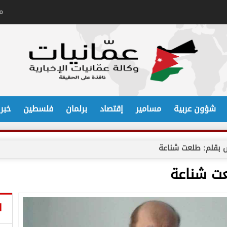
م
شؤون عربية
مسامير
إقتصاد
برلمان
فلسطين
خبر
س بقلم: طلعت شناعة
عت شناعة
ا