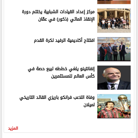
مركز إعداد القيادات الشبابية يختتم دورة
الإنقاذ المائي (ذكور) في عمّان
افتتاح أكاديمية الرفيد لكرة القدم
إنفانتينو يلغي خططه لبيع حصة في
كأس العالم للمستثمرين
وفاة اللاعب فرانكو باريزي القائد التاريخي
لميلان
المزيد