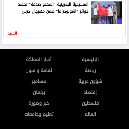
المسرحية البحرينية "المدعو صدفة" تحصد
جوائز "المونودراما" ضمن مهرجان جرش
المزيد
الرئيسية
أخبار المملكة
رياضة
ثقافة و فنون
شؤون عربية
مسامير
إقتصاد
برلمان
فلسطين
خبر وصورة
العالم
تعليم وجامعات