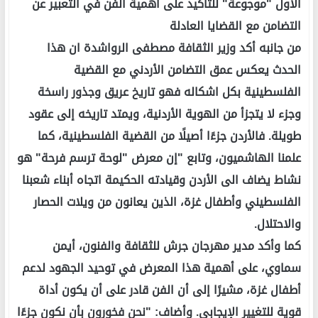
الأول "موجوعة" للتأكيد على أهمية الفن في التعبير عن
التضامن مع القضايا العادلة
من جانبه أكد وزير الثقافة مصطفى الرواشدة ان هذا
الحدث يعكس عمق التضامن الأردني مع القضية
الفلسطينية بكل اشكاله فهو تاريخ عريق وجذور راسخة
وجزء لا يتجزأ من الهوية الأردنية، ويمتد تاريخه إلى عقود
طويلة. فالأردن جزءًا أصيلًا من القضية الفلسطينية، كما
علمنا الهاشميون، وتابع "إن معرض "لوحة ترسم فرحة" هو
نشاط يضاف الى الأردن وقيادته الحكيمة اتجاه أبناء شعبنا
الفلسطيني وأطفال غزة، الذين يعانون من ويلات الحصار
والاحتلال.
كما وأكد مدير مهرجان جرش للثقافة والفنون، أيمن
سماوي، على أهمية هذا المعرض في توحيد الجهود لدعم
أطفال غزة، مشيرًا إلى أن الفن قادر على أن يكون أداة
قوية للتغيير الإيجابي. وأضاف: "نحن فخورون بأن نكون جزءًا