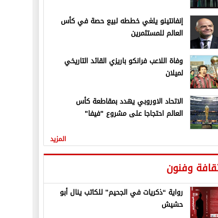
إنفانتينو يلغي خططه لبيع حصة في كأس
العالم للمستثمرين
وفاة اللاعب فرانكو باريزي القائد التاريخي
لميلان
الاتحاد الاوروبي يهدد بمقاطعة كأس
العالم احتجاجا على مشروع "فيفا"
المزيد
قافة وفنون
رواية “ذكريات في الجحيم” للكاتب ينال أبو
حشيش