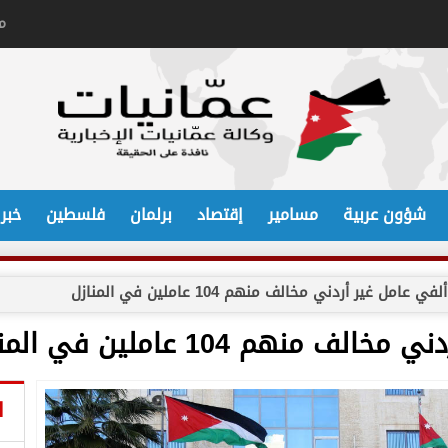
م
شؤون عربية
مسامير
إقتصاد
برلمان
فلسطين
خبر
امل غير أردني مخالف منهم 104 عاملين في المنازل
هم 104 عاملين في المنازل
ا