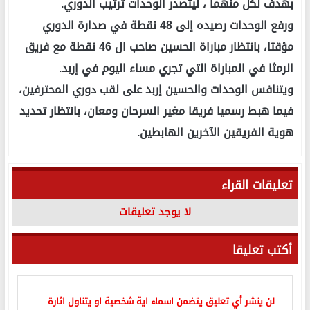
بهدف لكل منهما ، ليتصدر الوحدات ترتيب الدوري.
ورفع الوحدات رصيده إلى 48 نقطة في صدارة الدوري
مؤقتا، بانتظار مباراة الحسين صاحب ال 46 نقطة مع فريق
الرمثا في المباراة التي تجري مساء اليوم في إربد.
ويتنافس الوحدات والحسين إربد على لقب دوري المحترفين،
فيما هبط رسميا فريقا مغير السرحان ومعان، بانتظار تحديد
هوية الفريقين الآخرين الهابطين.
تعليقات القراء
لا يوجد تعليقات
أكتب تعليقا
لن ينشر أي تعليق يتضمن اسماء اية شخصية او يتناول اثارة