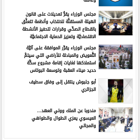
وعاملة
مجلس الوزراء يقرُّ تعديلات على قانون
الهيئة المستقلَّة للانتخاب وأنظمة تتعلَّق
بالقطاع الصحِّي وقرارات لتحفيز الأنشطة
الاقتصاديَّة وتعزيز الحماية الاجتماعيَّة
مجلس الوزراء يقرِّر الموافقة على آليَّة
التَّعويض والمبادلة للأراضي التي سيتمَّ
استملاكها لغايات إقامة مشروع سكَّة
حديد ميناء العقبة وتوسعة البوتاس
أبو جلبوش ينتقل إلى وفاق سطيف
الجزائري
مندوبا عن الملك وولي العهد…
العيسوي يعزي الطوال والطواهي
والمجالي