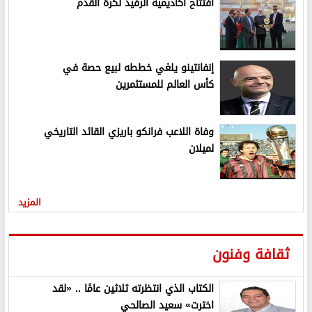
افتتاح أكاديمية الرفيد لكرة القدم
إنفانتينو يلغي خططه لبيع حصة في
كأس العالم للمستثمرين
وفاة اللاعب فرانكو باريزي القائد التاريخي
لميلان
المزيد
ثقافة وفنون
الكتاب الذي انتظرته ثلاثين عامًا .. «لقد
اخترت» سعيد الصالحي