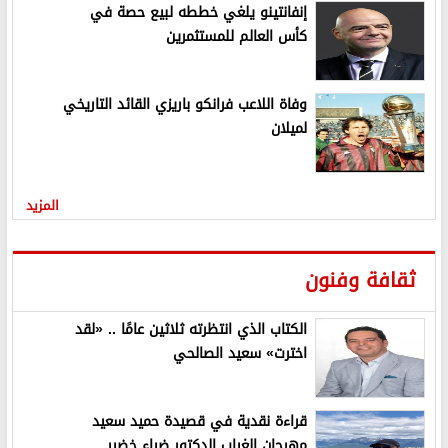
إنفانتينو يلغي خططه لبيع حصة في
كأس العالم للمستثمرين
وفاة اللاعب فرانكو باريزي القائد التاريخي
لميلان
المزيد
ثقافة وفنون
الكتاب الذي انتظرته ثلاثين عامًا .. «لقد
اخترت» سعيد الصالحي
قراءة نقدية في قصيدة حميد سعيد
مهرجان الغياب الدكتور ضياء خضير