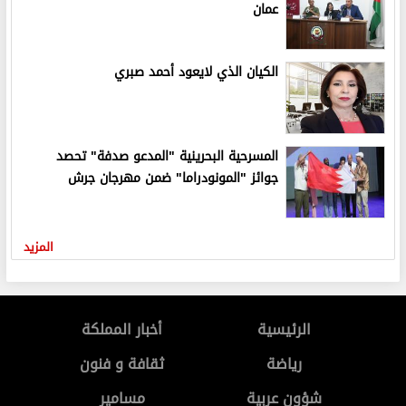
عمان
الكيان الذي لايعود أحمد صبري
المسرحية البحرينية "المدعو صدفة" تحصد
جوائز "المونودراما" ضمن مهرجان جرش
المزيد
الرئيسية
أخبار المملكة
رياضة
ثقافة و فنون
شؤون عربية
مسامير