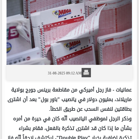
31-08-2025 09:12 AM
عمانيات -
فاز رجل أميركي من مقاطعة برينس جورج بولاية
ماريلاند، بمليون دولار في يانصيب "باور بول" بعد أن اشترى
بطاقتين لنفس السحب عن طريق الخطأ.
وذكر الرجل لموظفي اليانصيب أنّه كان في حيرة من أمره
بشأن ما إذا كان قد اشترى تذكرة بالفعل، فقام بشراء
تذكرة إضافية بخيار "Double Play"، ليكتشف لاحقاً أنّه فاز