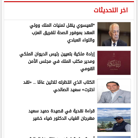
اخر التحديثات
*العيسوي ينقل تمنيات الملك وولي
العهد بموفور الصحة للفريق العزب
واللواء العبادي
إرادة ملكية بتعيين رئيس الديوان الملكي
ومدير مكتب الملك في مجلس الأمن
القومي
الكتاب الذي انتظرته ثلاثين عامًا .. «لقد
اخترت» سعيد الصالحي
قراءة نقدية في قصيدة حميد سعيد
مهرجان الغياب الدكتور ضياء خضير