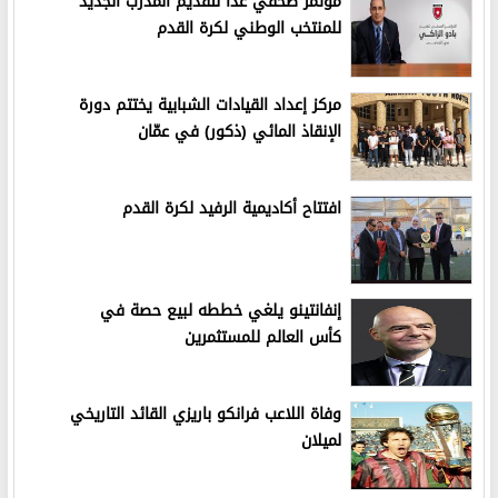
مؤتمر صحفي غدا لتقديم المدرب الجديد
للمنتخب الوطني لكرة القدم
مركز إعداد القيادات الشبابية يختتم دورة
الإنقاذ المائي (ذكور) في عمّان
افتتاح أكاديمية الرفيد لكرة القدم
إنفانتينو يلغي خططه لبيع حصة في
كأس العالم للمستثمرين
وفاة اللاعب فرانكو باريزي القائد التاريخي
لميلان