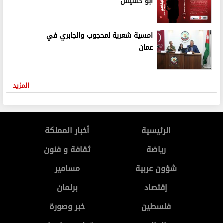
أبو حشيش
امسية شعرية لمحجوب والجابري في
عمان
المزيد
الرئيسية
أخبار المملكة
رياضة
ثقافة و فنون
شؤون عربية
مسامير
إقتصاد
برلمان
فلسطين
خبر وصورة