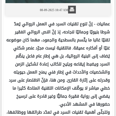
08-09-2025 10:47 AM
عمانيات -
إنّ تنوع تقنيات السرد في العمل الروائي يُعدّ
شرطا بنيويّا وجماليّا لنجاحه، إذ إنّ النص الروائي الفقير
تقنيّا غالبا ما يتّسم بالسطحية والجمود، مهما كان موضوعه
غنيّا أو أفكاره عميقة. فالتقنية ليست مجرّد عنصر شكلي
يُضاف إلى البنية الروائية، بل هي إطار عام فاعل ينظّم
السرد ويضبط إيقاعه ويتيح للكاتب إعادة تشكيل الزمن
والشخصيات والأحداث في إطار فني يمنح العمل حيويته
وقدرته على إثارة القارئ. ومن هنا، فإنّ الاقتصار على سرد
خطي مباشر لا يوظّف الإمكانات التقنية المتاحة كثيرا ما
يفضي إلى رواية فقيرة جماليًّا وغير قادرة على ترسيخ
حضورها في المشهد الأدبي.
وتتجلّى أهمية تقنيات السرد في تعدّد طرائقها ووظائفها،