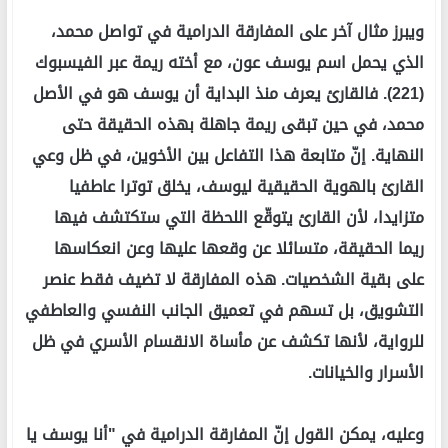
ويبرز مثال آخر على المفارقة الدرامية في تواصل محمد،
الذي يحمل اسم يوسف عون، مع أخته ريمة عبر الفيسبوك
(221). فالقارئ يعرف منذ البداية أن يوسف هو في الأصل
محمد، في حين تبقى ريمة جاهلة بهذه الحقيقة حتى
النهاية. إنّ متابعة هذا التفاعل بين الأخوين، في ظل وعي
القارئ بالهوية الحقيقية ليوسف، يخلق توترا عاطفيا
متزايدا، لأن القارئ يتوقّع اللحظة التي ستكتشف فيها
ريما الحقيقة، متسائلا عن وقعها عليها وعن انعكاسها
على بقية الشخصيات. هذه المفارقة لا تضيف فقط عنصر
التشويق، بل تسهم في تعميق الجانب النفسي والعاطفي
للرواية، لأنها تكشف عن مأساة الانقسام الأسري في ظل
الأسرار والخيانات.
وعليه، يمكن القول إنّ المفارقة الدرامية في "أنا يوسف يا