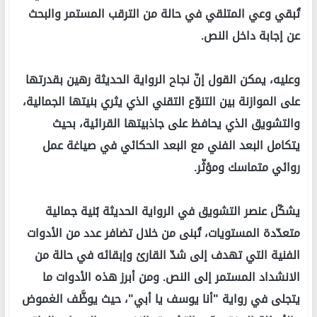
تُبقي وعي المتلقي في حالة من الترقب المستمر والبحث
عن إجابة داخل النص.
وعليه، يمكن القول إنّ نجاح الرواية الحديثة رهين بقدرتها
على الموازنة بين التنوّع التقني الذي يثري بنيتها الجمالية،
والتشويق الذي يحافظ على جاذبيتها القرائية، بحيث
يتكامل البعد الفني مع البعد الحكائي في صياغة عمل
روائي متماسك ومؤثّر.
يشكّل عنصر التشويق في الرواية الحديثة بُنية جمالية
متعدّدة المستويات، تُبنى من خلال تضافر عدد من الأدوات
الفنية التي تهدف إلى شدّ القارئ وإبقائه في حالة من
الانشداد المستمر إلى النص. ومن أبرز هذه الأدوات ما
يتجلى في رواية "أنا يوسف يا أبي"، حيث يوظَّف الغموض