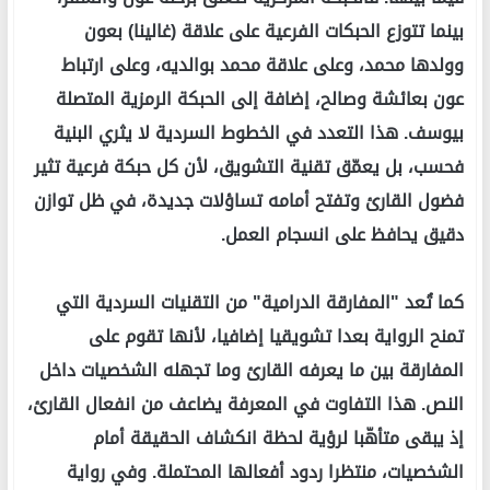
بينما تتوزع الحبكات الفرعية على علاقة (غالينا) بعون
وولدها محمد، وعلى علاقة محمد بوالديه، وعلى ارتباط
عون بعائشة وصالح، إضافة إلى الحبكة الرمزية المتصلة
بيوسف. هذا التعدد في الخطوط السردية لا يثري البنية
فحسب، بل يعمّق تقنية التشويق، لأن كل حبكة فرعية تثير
فضول القارئ وتفتح أمامه تساؤلات جديدة، في ظل توازن
دقيق يحافظ على انسجام العمل.
كما تُعد "المفارقة الدرامية" من التقنيات السردية التي
تمنح الرواية بعدا تشويقيا إضافيا، لأنها تقوم على
المفارقة بين ما يعرفه القارئ وما تجهله الشخصيات داخل
النص. هذا التفاوت في المعرفة يضاعف من انفعال القارئ،
إذ يبقى متأهّبا لرؤية لحظة انكشاف الحقيقة أمام
الشخصيات، منتظرا ردود أفعالها المحتملة. وفي رواية