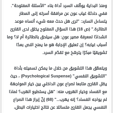
ومنذ البداية يوظّف السرد أداة بناء "الأسئلة المفتوحة".
ففي حادثة غياب عون عن مرافقة أسرته إلى المطار
يتساءل السارد: "ترى هل حدث معه شيء أنساه موعد
الطائرة." (ص 18) هذا السؤال المفتوح يخلق لدى القارئ
انشدادًا لمعرفة مصير عون: هل سيلحق بالطائرة أم لا؟ وما
أسباب غيابه؟ إن تعليق الإجابة هو ما يمنح النص بعدًا
تشويقيًا مبكرًا يترسّخ مع تقدّم السرد.
ويتعمّق هذا التشويق من خلال ما يمكن تسميته بأداة
"التشويق النفسي" (Psychological Suspense) ، حيث
يظل القارئ متابعا لصراع عون الداخلي بين خيار المواجهة
مع الفساد وخيار الهروب منه: "هل يستطيع الهرب؟ لماذا
لم يواجه الفساد؟ إنه يهرب..." (68) إنّ إبراز هذا الصراع
النفسي يجعل القارئ متسائلا عن نتائج اختيارات البطل،