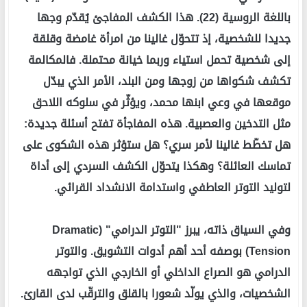
باللغة الروسية (22). هذا الكشف المفاجئ يُقدّم وجها
جديدا للشخصية، إذ تتحوّل غالينا من امرأة غامضة وقلقة
إلى شخصية تحمل استياء وربما خيانة محتملة. فالمكالمة
تكشف شكواها من زوجها ومن البلد، الأمر الذي يبدّل
موقعها في وعي ابنها محمد، ويؤثّر في سلوكه اللاحق
مثل التدخين والعصبية. هذه المفاجأة تفتح أسئلة جديدة:
هل تخطّط غالينا لأمر سري؟ هل ستؤثر هذه الشكوى على
تماسك العائلة؟ وهكذا يتحوّل الكشف السردي إلى أداة
لتوليد التوتر العاطفي واستدامة الانشداد القرائي.
وفي السياق ذاته، يبرز "التوتر الدرامي" (Dramatic
Tension) بوصفه أحد أهم أدوات التشويق. والتوتر
الدرامي هو الصراع الداخلي أو الخارجي الذي تواجهه
الشخصيات، والذي يولّد شعورا بالقلق والترقّب لدى القارئ.