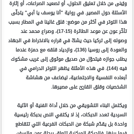
ويُبنى من خلال تعليق الحلول، أو تصعيد الصراعات، أو إثارة
الأسئلة حول المصير. في رواية "أنا يوسف يا أبي" يتجلّى
هذا التوتر في أكثر من موضع: قلق غالينا في المطار بسبب
تأخّر عون عن موعد الطائرة (15-17)، وصراع محمد عند
وصوله إلى تركيا حيث يشكّ في قراره بالانخراط في الجهاد
والعودة إلى روسيا (136)، وازدياد قلقه مع حمزة عندما
يطلب جوازه فيتحوّل من صديق موثوق إلى غريب مشكوك
فيه (144). في هذه الأمثلة يظهر التوتر الدرامي في
أبعاده النفسية والاجتماعية، ليضاعف من هشاشة
الشخصيات وقلق القارئ على مصيرها.
ويكتمل البناء التشويقي من خلال أداة الفنية أو الآلية
السردية تعدد الحبكات، إذ لا يكتفي النص بحبكة رئيسية
واحدة بل يقدّم شبكة من الحبكات الفرعية التي تتقاطع
فيما بينها. فالحبكة المركزية تتعلق برحلة عون والسفر،