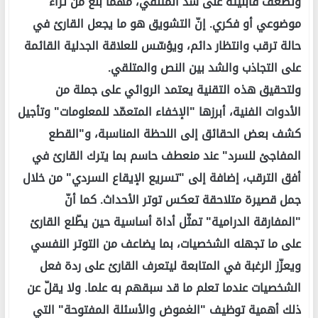
وتضعف قابليته على شدّ المتلقي، مهما بلغ من ثراء
موضوعي أو فكري. إنّ التشويق هو ما يجعل القارئ في
حالة ترقب وانتظار دائم، ويؤسّس للعلاقة الجدلية القائمة
على التجاذب والشد بين النص والمتلقي.
ولتحقيق هذه التقنية يعتمد الروائي على جملة من
الأدوات الفنية، أبرزها "الإخفاء المتعمّد للمعلومات" وتأجيل
كشف بعض الحقائق إلى اللحظة المناسبة، و"القطع
المفاجئ للسرد" عند منعطف حاسم بما يترك القارئ في
أفق الترقب، إضافة إلى "تسريع الإيقاع السردي" من خلال
جمل قصيرة متلاحقة تعكس توتر الأحداث. كما أنّ
"المفارقة الدرامية" تمثّل أداة أساسية حين يطّلع القارئ
على ما تجهله الشخصيات، بما يضاعف من التوتر النفسي
ويعزّز الرغبة في المتابعة ليتعرف القارئ على ردة فعل
الشخصيات عندما تعلم ما قد سبقهم به علما. ولا يقلّ عن
ذلك أهمية توظيف "الغموض والأسئلة المفتوحة" التي