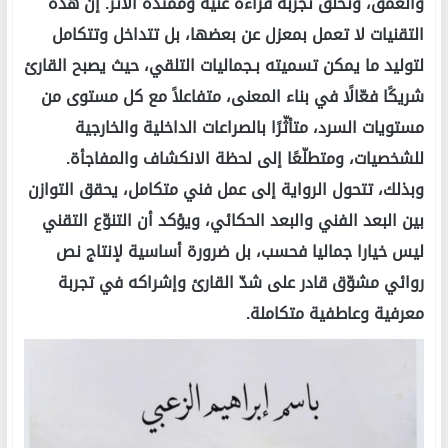
والعمق، وتخلق تجربة قراءة غنية وممتدة الأثر. إن هذه
التقنيات لا تعمل بمعزل عن بعضها، بل تتداخل وتتكامل
لتوليد ما يمكن تسميته بـجماليات التلقي، حيث يصبح القارئ
شريكًا فعّالًا في بناء المعنى، متفاعلاً مع كل مستوى من
مستويات السرد، متأثّرًا بالصراعات الداخلية والخارجية
للشخصيات، ومتطلّعًا إلى لحظة الانكشاف والمفاجأة.
وبذلك، تتحول الرواية إلى عمل فني متكامل، يحقق التوازن
بين البعد الفني والبعد الحكائي، ويؤكد أن التنوّع التقني
ليس خيارا جماليا فحسب، بل ضرورة أساسية لإنتاج نص
روائي مشوّق قادر على شدّ القارئ وإشراكه في تجربة
معرفية وعاطفية متكاملة.