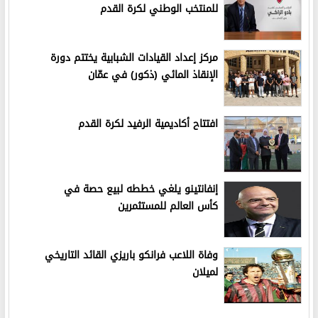
للمنتخب الوطني لكرة القدم
مركز إعداد القيادات الشبابية يختتم دورة
الإنقاذ المائي (ذكور) في عمّان
افتتاح أكاديمية الرفيد لكرة القدم
إنفانتينو يلغي خططه لبيع حصة في
كأس العالم للمستثمرين
وفاة اللاعب فرانكو باريزي القائد التاريخي
لميلان