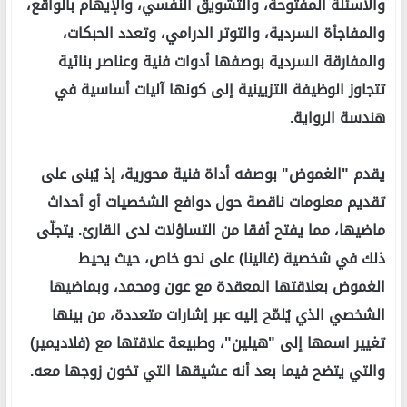
والأسئلة المفتوحة، والتشويق النفسي، والإيهام بالواقع،
والمفاجأة السردية، والتوتر الدرامي، وتعدد الحبكات،
والمفارقة السردية بوصفها أدوات فنية وعناصر بنائية
تتجاوز الوظيفة التزيينية إلى كونها آليات أساسية في
هندسة الرواية.
يقدم "الغموض" بوصفه أداة فنية محورية، إذ يُبنى على
تقديم معلومات ناقصة حول دوافع الشخصيات أو أحداث
ماضيها، مما يفتح أفقا من التساؤلات لدى القارئ. يتجلّى
ذلك في شخصية (غالينا) على نحو خاص، حيث يحيط
الغموض بعلاقتها المعقدة مع عون ومحمد، وبماضيها
الشخصي الذي يُلمّح إليه عبر إشارات متعددة، من بينها
تغيير اسمها إلى "هيلين"، وطبيعة علاقتها مع (فلاديمير)
والتي يتضح فيما بعد أنه عشيقها التي تخون زوجها معه.