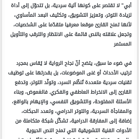
أبي" لا تقتصر على كونها آلية سردية، بل تتحوّل إلى أداة
لزيادة التوتر، وتعزيز التشويق، وتكثيف البعد المأساوي،
لأنها تمنح القارئ موقعا معرفيا متقدّما على الشخصيات،
وتجعل علاقته بالنص قائمة على الانتظار والترقب والتأويل
المستمر
في ضوء ما سبق، يتضح أنّ نجاح الرواية لا يُقاس بمجرد
ترتيب الأحداث أو غنى الموضوعات، بل بقدرتها على توظيف
تقنيات سردية متعددة تُنظّم السرد، وتولّد التوتر، وتدفع
القارئ إلى الانخراط العاطفي والفكري. فالغموض، وبناء
الأسئلة المفتوحة، والتشويق النفسي، والإيهام بالواقع،
والمفاجأة السردية، والتوتر الدرامي، وتعدد الحبكات،
إضافة إلى المفارقة الدرامية، تشكّل شبكة متكاملة من
الأدوات الفنية التشويقية التي تمنح النص الحيوية