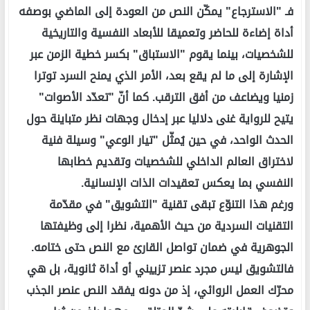
فـ "الاسترجاع" يمكّن النص من العودة إلى الماضي بوصفه
أداة إضاءة للحاضر وتعميقا للأبعاد النفسية والتاريخية
للشخصيات، بينما يقوم "الاستباق" بكسر خطية الزمن عبر
الإشارة إلى ما لم يقع بعد، الأمر الذي يمنح السرد توترا
زمنيا ويضاعف من أفق الترقب. كما أنّ "تعدّد الأصوات"
يتيح للرواية غنى دلاليا عبر إدخال وجهات نظر متباينة حول
الحدث الواحد، في حين يُمثّل "تيار الوعي" وسيلة فنية
لاختراق العالم الداخلي للشخصيات وتقديم خطابها
النفسي بما يعكس تعقيدات الذات الإنسانية.
ورغم هذا التنوّع تبقى تقنية "التشويق" في مقدّمة
التقنيات السردية من حيث الأهمية، نظرا إلى وظيفتها
الجوهرية في ضمان تواصل القارئ مع النص حتى ختامه.
فالتشويق ليس مجرد عنصر تزييني أو أداة ثانوية، بل هي
محرّك العمل الروائي، إذ من دونه يفقد النص عنصر الجذب