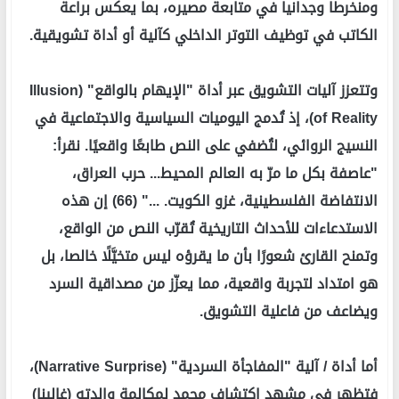
ومنخرطا وجدانيا في متابعة مصيره، بما يعكس براعة
الكاتب في توظيف التوتر الداخلي كآلية أو أداة تشويقية.
وتتعزز آليات التشويق عبر أداة "الإيهام بالواقع" (Illusion
of Reality)، إذ تُدمج اليوميات السياسية والاجتماعية في
النسيج الروائي، لتُضفي على النص طابعًا واقعيًا. نقرأ:
"عاصفة بكل ما مرّ به العالم المحيط... حرب العراق،
الانتفاضة الفلسطينية، غزو الكويت. ..." (66) إن هذه
الاستدعاءات للأحداث التاريخية تُقرّب النص من الواقع،
وتمنح القارئ شعورًا بأن ما يقرؤه ليس متخيَّلًا خالصا، بل
هو امتداد لتجربة واقعية، مما يعزّز من مصداقية السرد
ويضاعف من فاعلية التشويق.
أما أداة / آلية "المفاجأة السردية" (Narrative Surprise)،
فتظهر في مشهد اكتشاف محمد لمكالمة والدته (غالينا)