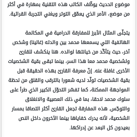
موضوع الحديث يوظّف الكاتب هذه التقنية بمهارة في أكثر
من موضع، الأمر الذي يعمّق التوتر ويغني التجربة القرائية.
يتجلّى المثال الأبرز للمفارقة الدرامية في المكالمة
الهاتفية التي يسمعها محمد بين والدته (غالينا) وشخص
آخر، حيث يتأكّد من خيانتها لوالده. هنا ينكشف للقارئ
ولشخصية محمد معا هذا السر، بينما تبقى بقية الشخصيات
الأخرى غافلة عنه. إنّ معرفة القارئ بهذه الحقيقة قبل
بقية الشخصيات تولّد لديه شعورا بالترقب والقلق من لحظة
المواجهة الممكنة، كما تفسّر التحوّل الكبير الذي طرأ على
سلوك محمد لاحقا، بما في ذلك العصبية والانغلاق
والتوجّس. هذه المفارقة تجعل القارئ أكثر التصاقا بمسار
الشخصية، لأنه يدرك خفاياها بينما الآخرون داخل النص
بعيدون كل البعد عن إدراكها.