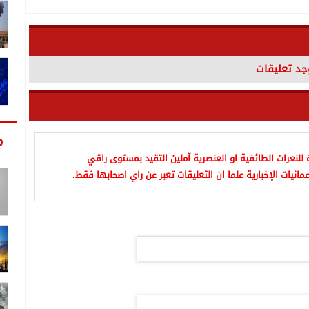
وجد تعليقات
م
للنعرات الطائفية او العنصرية آملين التقيد بمستوى راقي
مانيات الإخبارية علما ان التعليقات تعبر عن راي اصحابها فقط.