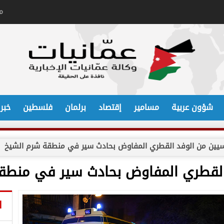
م
شؤون عربية
مسامير
إقتصاد
برلمان
فلسطين
خبر
ا