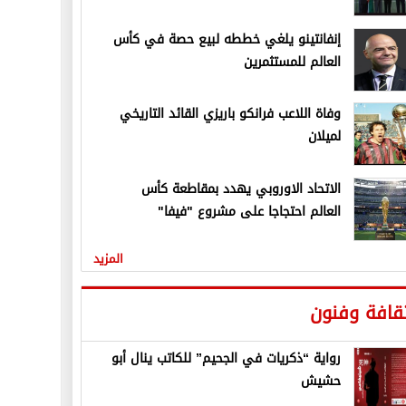
إنفانتينو يلغي خططه لبيع حصة في كأس
العالم للمستثمرين
وفاة اللاعب فرانكو باريزي القائد التاريخي
لميلان
الاتحاد الاوروبي يهدد بمقاطعة كأس
العالم احتجاجا على مشروع "فيفا"
المزيد
قافة وفنون
رواية “ذكريات في الجحيم” للكاتب ينال أبو
حشيش