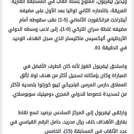
ويدين ليفربول، المتوج بستة ألقاب في المسابقة القارية
العريقة، بانتصاره الثاني تواليا بعد الأول على مضيفه
أينتراخت فرانكفورت الألماني (5-1) عقب سقوطه أمام
مضيفه غلطة سراي التركي (0-1)، إلى لاعب وسطه الدولي
الأرجنتيني أليكسيس ماكليستر الذي سجل الهدف الوحيد
في الدقيقة 61.
واستحق ليفربول الفوز لأنه كان الطرف الأفضل في
المباراة وكان بإمكانه تسجيل أكثر من هدف لولا تألق
العملاق حارس المرمى البلجيكي تيبو كورتوا بتصديه لأكثر
من تسديدة خصوصا للدولي المجري دومينيك سوبوسلاي.
وارتقى ليفربول إلى المركز السادس برصيد تسع نقاط
بفارق الأهداف خلف ريال مدريد، حامل الرقم القياسي في
عدد الألقاب في المسابقة (15)، الخامس.