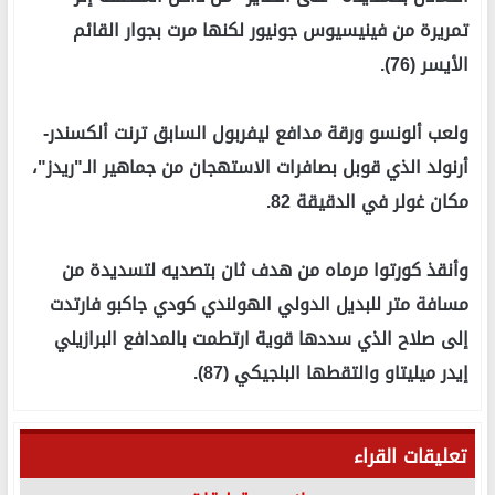
تمريرة من فينيسيوس جونيور لكنها مرت بجوار القائم
الأيسر (76).
ولعب ألونسو ورقة مدافع ليفربول السابق ترنت ألكسندر-
أرنولد الذي قوبل بصافرات الاستهجان من جماهير الـ"ريدز"،
مكان غولر في الدقيقة 82.
وأنقذ كورتوا مرماه من هدف ثان بتصديه لتسديدة من
مسافة متر للبديل الدولي الهولندي كودي جاكبو فارتدت
إلى صلاح الذي سددها قوية ارتطمت بالمدافع البرازيلي
إيدر ميليتاو والتقطها البلجيكي (87).
تعليقات القراء