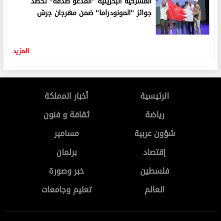
المسرحية البحرينية "المدعو صدفة" تحصد
جوائز "المونودراما" ضمن مهرجان جرش
المزيد
الرئيسية
أخبار المملكة
رياضة
ثقافة و فنون
شؤون عربية
مسامير
إقتصاد
برلمان
فلسطين
خبر وصورة
العالم
تعليم وجامعات