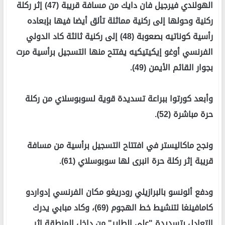
الهولندي فيرجيل فان دايك من مسافة قريبة (47) إثر ركلة
ركنية وحولها إلى ركنية مماثلة تألق أيضا فيها بإبعاده
رأسية كوناتيه بصعوبة (48) إلى ركنية ثالثة كاد الدولي
الفرنسي أوغو إيكيتيكيه يفتتح منها التسجيل برأسية مرت
بجوار القائم الأيمن (49).
وأبعد كورتوا ببراعة تسديدة قوية لسوبوسلاي من ركلة
حرة مباشرة (52).
ونجح ماكاليستر في افتتاح التسجيل برأسية من مسافة
قريبة إثر ركلة حرة انبرى لها سوبوسلاي (61).
ودفع ألونسو بالبرازيلي رودريغو مكان الفرنسي إدواردو
كامافينغا لتنشيط خط الهجوم (69)، وكاد مبابي يدرك
التعادل بتسديدة "على الطاير" من داخل المنطقة إثر