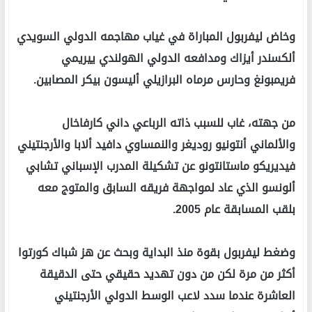
وخاض ليفربول المباراة في غياب مهاجمه الدولي السويدي
ألكسندر أيزاك ومدافعه الدولي الهولندي ييريمي
فريمبونغ وحارس مرماه البرازيلي أليسون بيكر المصابين.
من جهته، غاب للسبب ذاته الرباعي داني كارفاخال
والألماني أنتونيو روديغر والنمساوي دافيد ألابا والأرجنتيني
فيديريكو ماستانتونو عن تشكيلة المدرب الإسباني تشابي
ألونسو الذي عاد لمواجهة فريقه السابق والمتوج معه
بلقب المسابقة عام 2005.
وضغط ليفربول بقوة منذ البداية وبحث عن هز شباك كورتوا
أكثر من مرة لكن من دون تهديد حقيقي حتى الدقيقة
العاشرة عندما سدد لاعب الوسط الدولي الأرجنتيني