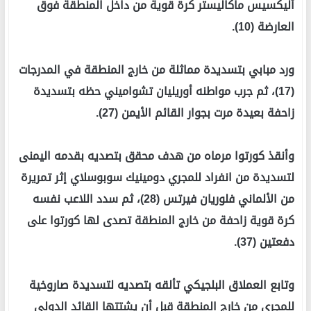
أليكسيس ماكاليستر كرة قوية من داخل المنطقة فوق
العارضة (10).
ورد مبابي بتسديدة مماثلة من خارج المنطقة في المدرجات
(17)، ثم جرب مواطنه أوريليان تشواميني حظه بتسديدة
زاحفة بعيدة مرت بجوار القائم الأيمن (27).
وأنقذ كورتوا مرماه من هدف محقق بتصديه بقدمه اليمنى
لتسديدة من انفراد للمجري دومينيك سوبوسلاي إثر تمريرة
من الألماني فلوريان فيرتس (28)، ثم سدد اللاعب نفسه
كرة قوية زاحفة من خارج المنطقة تصدى لها كورتوا على
دفعتين (37).
وتابع العملاق البلجيكي تألقه بتصديه لتسديدة صاروخية
للمجري من خارج المنطقة قبل أن يشتتها القائد الدولي