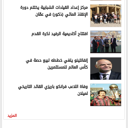
مركز إعداد القيادات الشبابية يختتم دورة
الإنقاذ المائي (ذكور) في عمّان
افتتاح أكاديمية الرفيد لكرة القدم
إنفانتينو يلغي خططه لبيع حصة في
كأس العالم للمستثمرين
وفاة اللاعب فرانكو باريزي القائد التاريخي
لميلان
المزيد