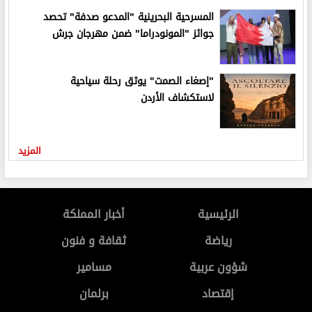
المسرحية البحرينية "المدعو صدفة" تحصد
جوائز "المونودراما" ضمن مهرجان جرش
"إصغاء الصمت" يوثق رحلة سياحية
لاستكشاف الأردن
المزيد
الرئيسية
أخبار المملكة
رياضة
ثقافة و فنون
شؤون عربية
مسامير
إقتصاد
برلمان