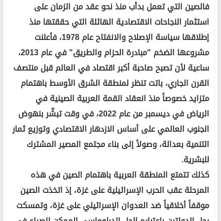
فالصين التي تعمل بدأب منذ نحو عقد من الزمان على
استثمار النجاحات الاقتصادية الهائلة التي حققتها منذ
إطلاقها سياسة الإصلاح والانفتاح عام 1978، فأعلنت
مشروعها الضخم "مبادرة الحزام والطريق" في عام 2013،
ساعية لأن تصبح صاحبة أكبر اقتصاد في العالم قبل منتصف
القرن الجاري، باتت تنظر لمنطقة الشرق الأوسط باهتمام
متزايد خصوصاً منذ انعقاد القمة العربية الصينية في
الرياض في ديسمبر من عام 2022، في وقت تبشّر بنهوض
الجنوب العالمي على أساس الازدهار الاقتصادي وتوزيع ثمار
التنمية بعدالة، وصولاً إلى بناء مجتمع المصير المشترك
للبشرية.
كذلك تتمتع المنطقة العربية باهتمام الصين في هذه
المرحلة عقب الحرب الإسرائيلية على غزة، إذ اتخذت الصين
موقفاً أخلاقياً ضد العدوان الإسرائيلي على غزة، وتمسكت
بحل الدولتين باعتباره الحل الدبلوماسي الممكن للصراع في