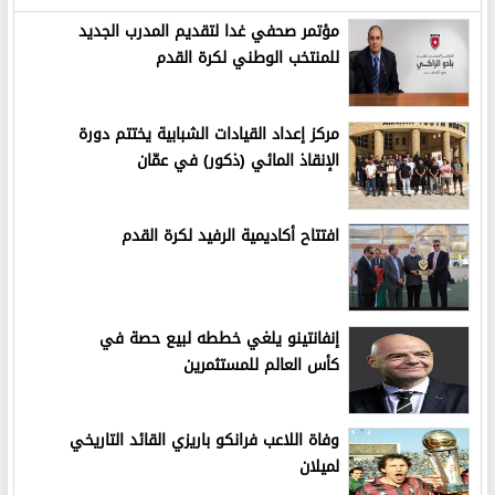
مؤتمر صحفي غدا لتقديم المدرب الجديد
للمنتخب الوطني لكرة القدم
مركز إعداد القيادات الشبابية يختتم دورة
الإنقاذ المائي (ذكور) في عمّان
افتتاح أكاديمية الرفيد لكرة القدم
إنفانتينو يلغي خططه لبيع حصة في
كأس العالم للمستثمرين
وفاة اللاعب فرانكو باريزي القائد التاريخي
لميلان