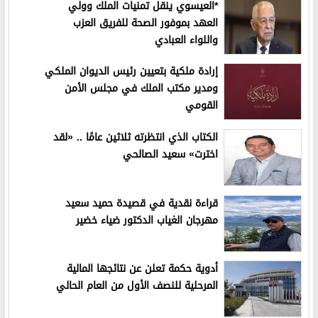
*العيسوي ينقل تمنيات الملك وولي
العهد بموفور الصحة للفريق العزب
واللواء العبادي
إرادة ملكية بتعيين رئيس الديوان الملكي
ومدير مكتب الملك في مجلس الأمن
القومي
الكتاب الذي انتظرته ثلاثين عامًا .. «لقد
اخترت» سعيد الصالحي
قراءة نقدية في قصيدة حميد سعيد
مهرجان الغياب الدكتور ضياء خضير
أدوية حكمة تعلن عن نتائجها المالية
المرحلية للنصف الأول من العام الحالي