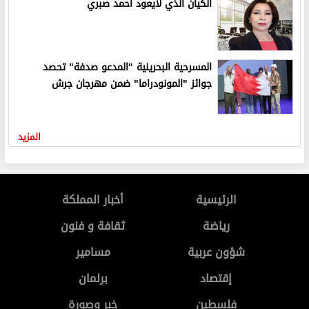
الكيان الذي لايعود أحمد صبري
المسرحية البحرينية "المدعو صدفة" تحصد
جوائز "المونودراما" ضمن مهرجان جرش
المزيد
الرئيسية
أخبار المملكة
رياضة
ثقافة و فنون
شؤون عربية
مسامير
إقتصاد
برلمان
فلسطين
خبر وصورة