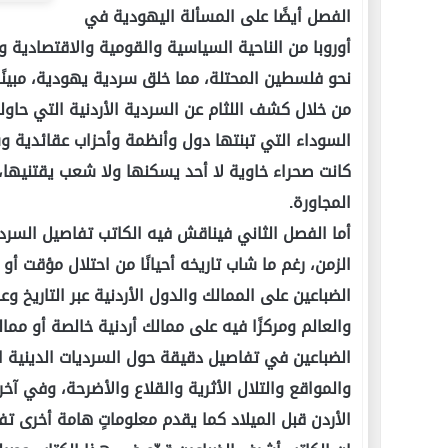
الفصل أيضًا على المسألة اليهودية في
أوروبا من الناحية السياسية والقومية والاقتصادية وا
نحو فلسطين المحتلة، مما خلق سردية يهودية، مبينً
من خلال كشف اللثام عن السردية الأردنية التي حاو
السوداء التي تبنتها دول وأنظمة وأحزاب عقائدية 
كانت صحراء خاوية لا أحد يسكنها ولا شعب يقتنيها،
المجاورة.
أما الفصل الثاني فيناقش فيه الكاتب تفاصيل السردية 
الزمن، رغم ما شاب تاريخه أحيانًا من احتلال مؤقت أ
الضباعين على الممالك والدول الأردنية عبر التاريخ وع
والعالم ومركزًا فيه على ممالك أردنية خالصة أو مم
الضباعين في تفاصيل دقيقة حول السرديات الدينية
والمواقع والتلال الأثرية والقلاع والأضرحة، وفي آخ
الأردن قبل الميلاد كما يقدم معلوماتٍ هامة أخرى تف