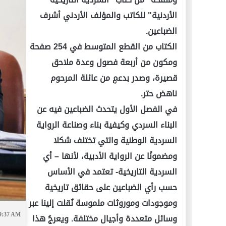
الأردنية" للكاتب والمؤلف الأردني أشرف
الضباعين.
الكتاب من القطع المتوسط في 254 صفحة
ومكون من أربعة فصول وعدة ملاحق
قصيرة، وصدر بدعمٍ من عائلة المرحوم
ناهض حتر.
في الفصل الأول يتحدث الضباعين فيه عن
البناء السردي وكيفية بناء وصناعة الرواية
السردية الوطنية والتي تختلف شكلا
ومضمونًا عن الرواية الأدبية، لأنها – أي
السردية التاريخية- تعتمد في الأساس
حسب رأي الضباعين على حقائق تاريخية
وموجودات وموروثات ملموسة نُقلت إلينا عبر
09:37 AM
وسائل متعددة وأجيال مختلفة. ويعرجُ هذا