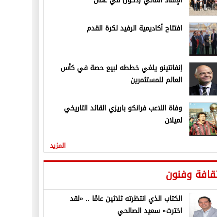
الإنقاذ المائي (ذكور) في عمّان
افتتاح أكاديمية الرفيد لكرة القدم
إنفانتينو يلغي خططه لبيع حصة في كأس
العالم للمستثمرين
وفاة اللاعب فرانكو باريزي القائد التاريخي
لميلان
المزيد
قافة وفنون
الكتاب الذي انتظرته ثلاثين عامًا .. «لقد
اخترت» سعيد الصالحي