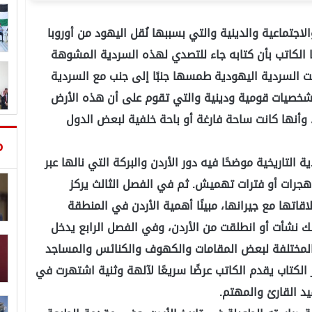
لاجتماعية والدينية والتي بسببها نُقل اليهود من أوروبا
ا الكاتب بأن كتابه جاء للتصدي لهذه السردية المشوهة
لت السردية اليهودية طمسها جنبًا إلى جنب مع السردية
وشخصيات قومية ودينية والتي تقوم على أن هذه الأرض
 وأنها كانت ساحة فارغة أو باحة خلفية لبعض الدول
م
التاريخية موضحًا فيه دور الأردن والبركة التي نالها عبر
و هجرات أو فترات تهميش. ثم في الفصل الثالث يركز
لاقاتها مع جيرانها، مبينًا أهمية الأردن في المنطقة
الك نشأت أو انطلقت من الأردن، وفي الفصل الرابع يدخل
 المختلفة لبعض المقامات والكهوف والكنائس والمساجد
ر الكتاب يقدم الكاتب عرضًا سريعًا لآلهة وثنية اشتهرت في
يد القارئ والمهتم.