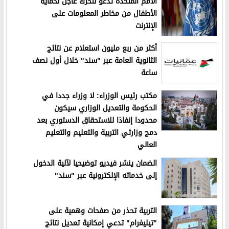
الأمم المتحدة تدعو لتحرك عاجل لحماية
الأطفال من مخاطر المعلومات على
الإنترنت
أكثر من ربع مليون استعلام عن نتائج
الثانوية العامة عبر "سند" خلال أول نصف
ساعة
مكتب رئيس الوزراء: لا وزراء جددا في
الحكومة والتعديل الوزاري سيكون
محدودا إنفاذا للاستحقاق الدستوري بعد
دمج وزارتي التربية والتعليم والتعليم
العالي
الضمان ينشر فيديو توضيحيا لآلية الدخول
إلى خدماته الإلكترونية عبر "سند"
التربية تحذر من صفحات وهمية على
"تيليغرام" تدعي إمكانية تعديل نتائج