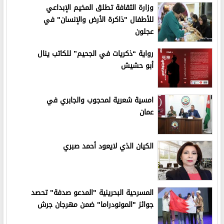
وزارة الثقافة تطلق المخيم الإبداعي
للأطفال "ذاكرة الأرض والإنسان" في
عجلون
رواية “ذكريات في الجحيم” للكاتب ينال
أبو حشيش
امسية شعرية لمحجوب والجابري في
عمان
الكيان الذي لايعود أحمد صبري
المسرحية البحرينية "المدعو صدفة" تحصد
جوائز "المونودراما" ضمن مهرجان جرش